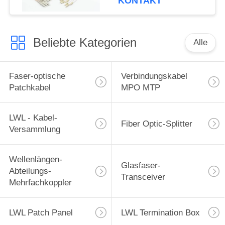
KONTAKT
lockern heraus Zöpfe
auf
Beliebte Kategorien
Alle
Faser-optische
Verbindungskabel
Patchkabel
MPO MTP
LWL - Kabel-
Fiber Optic-Splitter
Versammlung
Wellenlängen-
Glasfaser-
Abteilungs-
Transceiver
Mehrfachkoppler
LWL Patch Panel
LWL Termination Box