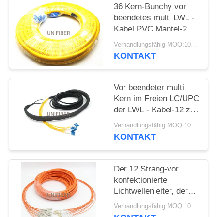
36 Kern-Bunchy vor
SITEMAP
beendetes multi LWL -
Kabel PVC Mantel-20M
mit
Verhandlungsfähig MOQ:10pcs
PRIVACY
SC-/UPCverbindungsstück
KONTAKT
POLICY
Vor beendeter multi
Kern im Freien LC/UPC
der LWL - Kabel-12 zu
LC/UPC mit ziehenden
Verhandlungsfähig MOQ:10pcs
Augen
KONTAKT
Der 12 Strang-vor
konfektionierte
Lichtwellenleiter, der
mit 2.0mm in mehreren
Verhandlungsfähig MOQ:10pcs
Betriebsarten ist,