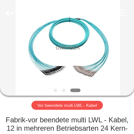
Shenzhen
Unifiber
Technology
Co.,Ltd.
All
Rights
Reserved.
HAUS
PRODUKTE
ÜBER
UNS
FABRIK-
AUSFLUG
Vor beendete multi LWL - Kabel
Fabrik-vor beendete multi LWL - Kabel,
QUALITÄTSKONTROLLE
12 in mehreren Betriebsarten 24 Kern-