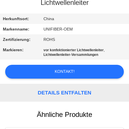
Lichtwellenleiter
TRETEN
SIE
Herkunftsort:
China
MIT
Markenname:
UNIFIBER-OEM
UNS
Zertifizierung:
ROHS
IN
Markieren:
,
vor konfektionierter Lichtwellenleiter
Lichtwellenleiter-Versammlungen
VERBINDUNG
KONTAKT!
NACHRICHTEN
DETAILS ENTFALTEN
FORDERN
SIE
EIN
Ähnliche Produkte
ZITAT