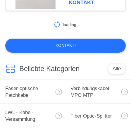
KONTAKT
60
Vor beendete multi
loading...
LWL - Kabel
KONTAKT!
Beliebte Kategorien
Alle
86
LWL Pigtail
Faser-optische
Verbindungskabel
Patchkabel
MPO MTP
LWL - Kabel-
Fiber Optic-Splitter
Versammlung