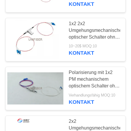
Monomode-
KONTAKT
TRETEN
SIE
1x2 2x2
177
MIT
Umgehungsmechanischer
LWL - Kabel-
optischer Schalter ohne
UNS
Verriegelung
Versammlung
10~20$ MOQ:10
IN
1310/1550nm 5V
KONTAKT
LC/UPC
VERBINDUNG
Polarisierung mit 1x2
NACHRICHTEN
PM mechanischem
optischem Schalter ohne
129
Verriegelung 1310nm
FORDERN
Verhandlungsfähig MOQ:10
1550nm
KONTAKT
SIE
Fiber Optic-Splitter
EIN
2x2
ZITAT
Umgehungsmechanischer