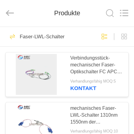
Shenzhen
Unifiber
Technology
Produkte
Co.,Ltd.
All
Rights
Reserved.
HAUS
320
Faser-LWL-Schalter
Faser-optische
PRODUKTE
Patchkabel
Verbindungsstück-
mechanischer Faser-
ÜBER
Optikschalter FC APC,
UNS
der nicht Steuerart
Verhandlungsfähig MOQ:5
verriegelt
KONTAKT
96
FABRIK-
Verbindungskabel
AUSFLUG
mechanisches Faser-
LWL-Schalter 1310nm
MPO MTP
1550nm der
QUALITÄTSKONTROLLE
Überbrückungs-2x2B
Verhandlungsfähig MOQ:10