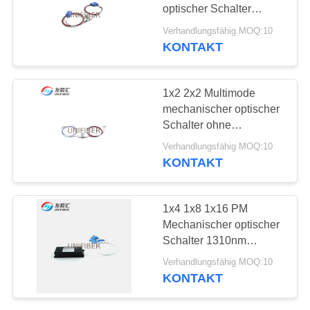
optischer Schalter
SITEMAP
1310nm/1550nm ohne
Verhandlungsfähig MOQ:10
Verriegelung 3V
KONTAKT
137
SC/UPC
PRIVACY
Wellenlängen-
POLICY
1x2 2x2 Multimode
Abteilungs-
mechanischer optischer
Schalter ohne
Mehrfachkoppler
Verriegelung 850nm 5V
Verhandlungsfähig MOQ:10
LC/PC
KONTAKT
105
1x4 1x8 1x16 PM
Glasfaser-
Mechanischer optischer
Schalter 1310nm
Transceiver
1550nm SC/UPC
Verhandlungsfähig MOQ:10
KONTAKT