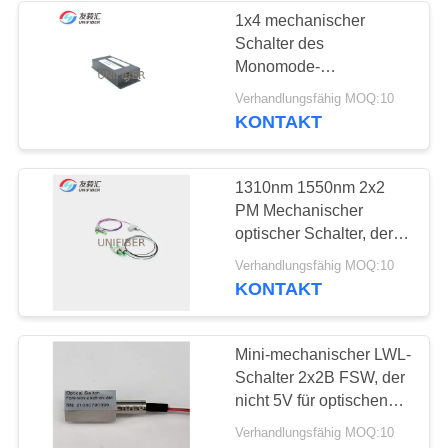
1x4 mechanischer
Schalter des
194
Monomode-
-1310/1550nm aus
Verhandlungsfähig MOQ:10
LWL Patch Panel
optischen Fasern, 5V,
KONTAKT
Nicht-verriegelnd,
serielle Schnittstelle
1310nm 1550nm 2x2
PM Mechanischer
optischer Schalter, der
FC/APC für OADM
226
Verhandlungsfähig MOQ:10
verriegelt
KONTAKT
LWL Termination
Box
Mini-mechanischer LWL-
Schalter 2x2B FSW, der
nicht 5V für optischen
Schutz verriegelt
Verhandlungsfähig MOQ:10