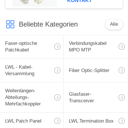
KONTAKT
lockern heraus Zöpfe
auf
Beliebte Kategorien
Alle
Faser-optische
Verbindungskabel
Patchkabel
MPO MTP
LWL - Kabel-
Fiber Optic-Splitter
Versammlung
Wellenlängen-
Glasfaser-
Abteilungs-
Transceiver
Mehrfachkoppler
LWL Patch Panel
LWL Termination Box