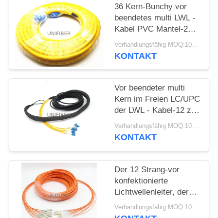
36 Kern-Bunchy vor
SITEMAP
beendetes multi LWL -
Kabel PVC Mantel-20M
mit
Verhandlungsfähig MOQ:10pcs
PRIVACY
SC-/UPCverbindungsstück
KONTAKT
POLICY
Vor beendeter multi
Kern im Freien LC/UPC
der LWL - Kabel-12 zu
LC/UPC mit ziehenden
Verhandlungsfähig MOQ:10pcs
Augen
KONTAKT
Der 12 Strang-vor
konfektionierte
Lichtwellenleiter, der
mit 2.0mm in mehreren
Verhandlungsfähig MOQ:10pcs
Betriebsarten ist,