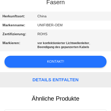
Fasern
TRETEN
SIE
Herkunftsort:
China
MIT
Markenname:
UNIFIBER-OEM
UNS
Zertifizierung:
ROHS
IN
Markieren:
,
vor konfektionierter Lichtwellenleiter
Beendigung des gepanzerten Kabels
VERBINDUNG
KONTAKT!
NACHRICHTEN
DETAILS ENTFALTEN
FORDERN
SIE
EIN
Ähnliche Produkte
ZITAT