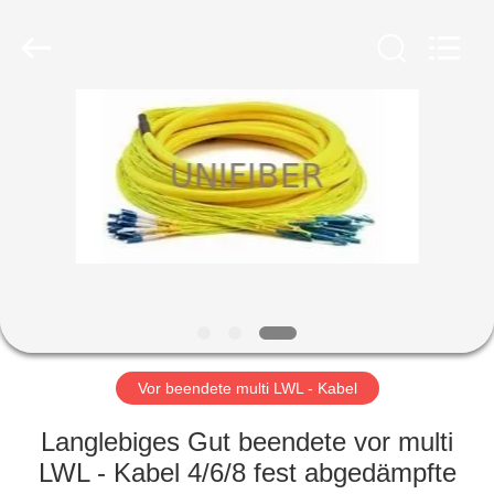
Shenzhen
Unifiber
Technology
Co.,Ltd.
All
Rights
Reserved.
HAUS
PRODUKTE
ÜBER
UNS
FABRIK-
AUSFLUG
Vor beendete multi LWL - Kabel
Langlebiges Gut beendete vor multi
QUALITÄTSKONTROLLE
LWL - Kabel 4/6/8 fest abgedämpfte