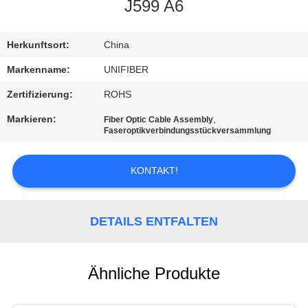
J599 A6
TRETEN
SIE
Herkunftsort:
China
MIT
Markenname:
UNIFIBER
UNS
Zertifizierung:
ROHS
IN
Markieren:
,
Fiber Optic Cable Assembly
Faseroptikverbindungsstückversammlung
VERBINDUNG
KONTAKT!
NACHRICHTEN
DETAILS ENTFALTEN
FORDERN
SIE
EIN
Ähnliche Produkte
ZITAT