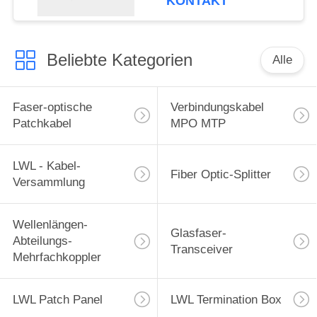
KONTAKT
Beliebte Kategorien
Alle
Faser-optische
Verbindungskabel
Patchkabel
MPO MTP
LWL - Kabel-
Fiber Optic-Splitter
Versammlung
Wellenlängen-
Glasfaser-
Abteilungs-
Transceiver
Mehrfachkoppler
LWL Patch Panel
LWL Termination Box