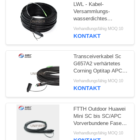
LWL - Kabel-
SITEMAP
Versammlungs-
wasserdichtes
Transceiverkabel
Verhandlungsfähig MOQ:10
PRIVACY
G657A2 FTTH im
KONTAKT
Freien
POLICY
Transceiverkabel Sc
G657A2 verhärtetes
Corning Optitap APC
50/100/150FT
Verhandlungsfähig MOQ:10
KONTAKT
FTTH Outdoor Huawei
Mini SC bis SC/APC
Vorverbundene Faser
Drop Kabel 5,0 mm
Verhandlungsfähig MOQ:10
LSZH