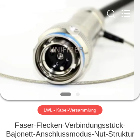
Shenzhen
Unifiber
Technology
Co.,Ltd.
All
Rights
Reserved.
HAUS
PRODUKTE
ÜBER
UNS
FABRIK-
AUSFLUG
LWL - Kabel-Versammlung
Faser-Flecken-Verbindungsstück-
QUALITÄTSKONTROLLE
Bajonett-Anschlussmodus-Nut-Struktur