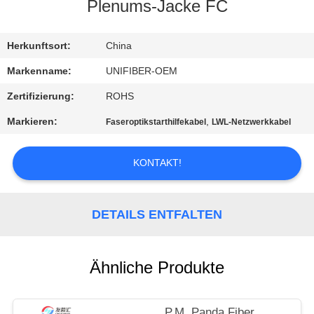
Plenums-Jacke FC
TRETEN
SIE
Herkunftsort:
China
MIT
Markenname:
UNIFIBER-OEM
UNS
Zertifizierung:
ROHS
IN
Markieren:
,
Faseroptikstarthilfekabel
LWL-Netzwerkkabel
VERBINDUNG
KONTAKT!
NACHRICHTEN
DETAILS ENTFALTEN
FORDERN
SIE
Ähnliche Produkte
EIN
ZITAT
P.M. Panda Fiber