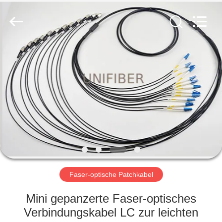
Shenzhen
Unifiber
Technology
Co.,Ltd.
All
Rights
Reserved.
HAUS
PRODUKTE
ÜBER
UNS
FABRIK-
AUSFLUG
Faser-optische Patchkabel
Mini gepanzerte Faser-optisches
QUALITÄTSKONTROLLE
Verbindungskabel LC zur leichten