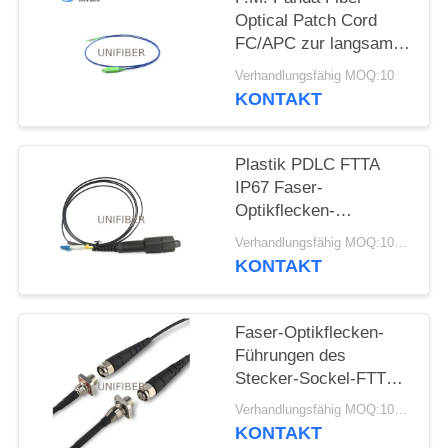
Optical Patch Cord
SITEMAP
FC/APC zur langsamen
Achsen-Funktion
Verhandlungsfähig MOQ:10
SC/APC
KONTAKT
PRIVACY
POLICY
Plastik PDLC FTTA
IP67 Faser-
Optikflecken-
Duplexkabel LC zum
Verhandlungsfähig MOQ:10pcs
im Freien
KONTAKT
Faser-Optikflecken-
Führungen des
Stecker-Sockel-FTTA
ODC-2 ODC-4
Verhandlungsfähig MOQ:10pcs
KONTAKT