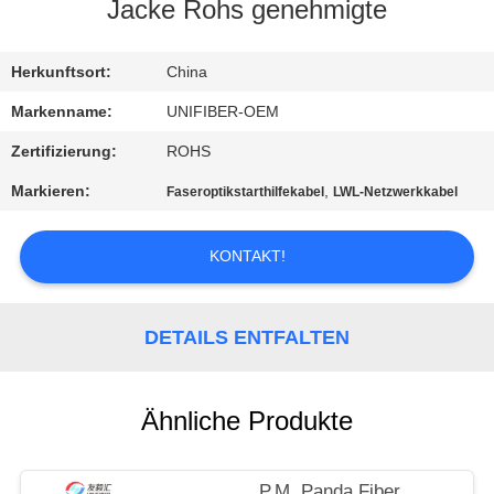
Jacke Rohs genehmigte
TRETEN
SIE
Herkunftsort:
China
MIT
Markenname:
UNIFIBER-OEM
UNS
Zertifizierung:
ROHS
IN
Markieren:
,
Faseroptikstarthilfekabel
LWL-Netzwerkkabel
VERBINDUNG
KONTAKT!
NACHRICHTEN
DETAILS ENTFALTEN
FORDERN
SIE
Ähnliche Produkte
EIN
ZITAT
P.M. Panda Fiber