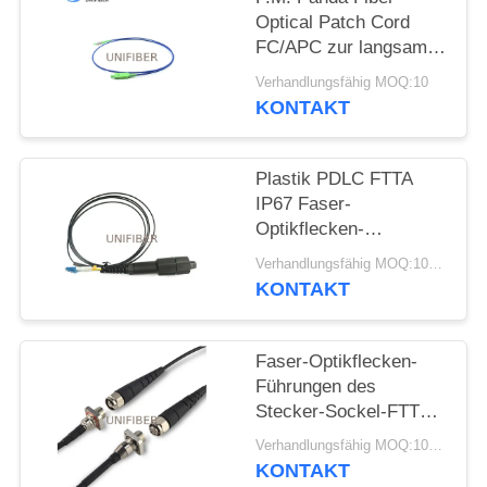
Optical Patch Cord
SITEMAP
FC/APC zur langsamen
Achsen-Funktion
Verhandlungsfähig MOQ:10
SC/APC
KONTAKT
PRIVACY
POLICY
Plastik PDLC FTTA
IP67 Faser-
Optikflecken-
Duplexkabel LC zum
Verhandlungsfähig MOQ:10pcs
im Freien
KONTAKT
Faser-Optikflecken-
Führungen des
Stecker-Sockel-FTTA
ODC-2 ODC-4
Verhandlungsfähig MOQ:10pcs
KONTAKT