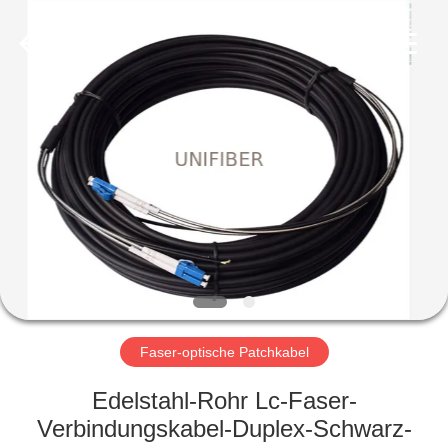
Shenzhen
Unifiber
Technology
Co.,Ltd.
All
Rights
Reserved.
HAUS
PRODUKTE
ÜBER
UNS
FABRIK-
AUSFLUG
Faser-optische Patchkabel
Edelstahl-Rohr Lc-Faser-
QUALITÄTSKONTROLLE
Verbindungskabel-Duplex-Schwarz-