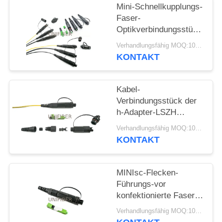
Mini-Schnellkupplungs-
SITEMAP
Faser-
Optikverbindungsstücke
IP-Sc APC H IP67
Verhandlungsfähig MOQ:10pcs
PRIVACY
KONTAKT
POLICY
Kabel-
Verbindungsstück der
h-Adapter-LSZH
fiberoptisches Jacken-
Verhandlungsfähig MOQ:10pcs
G652D G657A
KONTAKT
MINIsc-Flecken-
Führungs-vor
konfektionierte Faser-
Optikverbindungsstücke
Verhandlungsfähig MOQ:10pcs