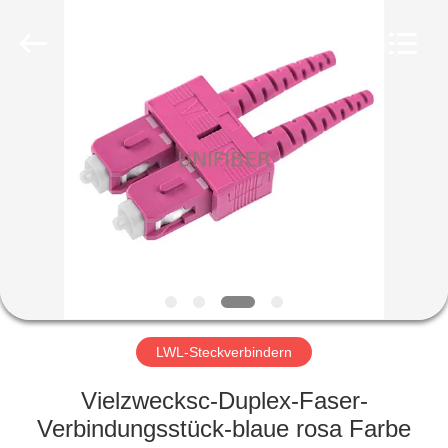
Shenzhen
Unifiber
Technology
Co.,Ltd.
All
Rights
Reserved.
HAUS
PRODUKTE
ÜBER
UNS
FABRIK-
AUSFLUG
LWL-Steckverbindern
Vielzwecksc-Duplex-Faser-
QUALITÄTSKONTROLLE
Verbindungsstück-blaue rosa Farbe