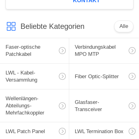
KONTAKT
Beliebte Kategorien
Alle
Faser-optische
Verbindungskabel
Patchkabel
MPO MTP
LWL - Kabel-
Fiber Optic-Splitter
Versammlung
Wellenlängen-
Glasfaser-
Abteilungs-
Transceiver
Mehrfachkoppler
LWL Patch Panel
LWL Termination Box