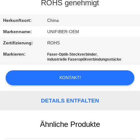
ROHS genehmigt
TRETEN
SIE
Herkunftsort:
China
MIT
Markenname:
UNIFIBER-OEM
UNS
Zertifizierung:
ROHS
IN
Markieren:
,
Faser-Optik-Steckverbinder
industrielle Faseroptikverbindungsstücke
VERBINDUNG
KONTAKT!
NACHRICHTEN
DETAILS ENTFALTEN
FORDERN
SIE
EIN
Ähnliche Produkte
ZITAT