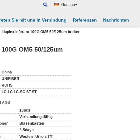
German
reten Sie mit uns in Verbindung
Referenzen
Nachrichten
lduplexlieferant 100G OM5 50/125um breiter
nt 100G OM5 50/125um
China
UNIFIBER
ROHS
LC-LC LC-SC ST-ST
d AGB:
10pcs
Verhandlungsfähig
ionen:
Blasenkasten
3-5days
n:
Western Union, T/T