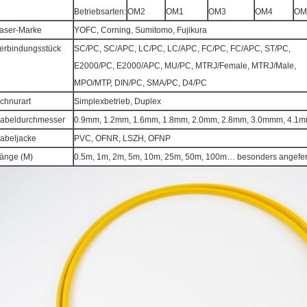
Betriebsarten:
OM2
OM1
OM3
OM4
OM
aser-Marke
YOFC, Corning, Sumitomo, Fujikura
erbindungsstück
SC/PC, SC/APC, LC/PC, LC/APC, FC/PC, FC/APC, ST/PC,
E2000/PC, E2000/APC, MU/PC, MTRJ/Female, MTRJ/Male,
MPO/MTP, DIN/PC, SMA/PC, D4/PC
chnurart
Simplexbetrieb, Duplex
abeldurchmesser
0.9mm, 1.2mm, 1.6mm, 1.8mm, 2.0mm, 2.8mm, 3.0mmm, 4.1
abeljacke
PVC, OFNR, LSZH, OFNP
änge (M)
0.5m, 1m, 2m, 5m, 10m, 25m, 50m, 100m… besonders angefert