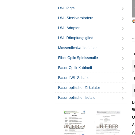
LWL Pigtail
LWL-Steckverbindern
LWL-Adapter
LWL Dämpfungsglied
Massenlichtwellenleiter
Fiber Optic Spleissmuffe
Faser-Optik-Kabinett
Faser-LWL-Schalter
Faser-optischer Zirkulator
Faser-optischer Isolator
L
5
O
A
A