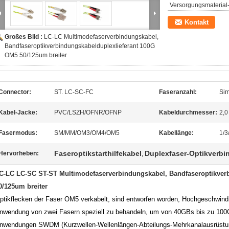
Versorgungsmaterial-
Kontakt
Großes Bild :
LC-LC Multimodefaserverbindungskabel,
Bandfaseroptikverbindungskabelduplexlieferant 100G
OM5 50/125um breiter
Connector:
ST. LC-SC-FC
Faseranzahl:
Sim
Kabel-Jacke:
PVC/LSZH/OFNR/OFNP
Kabeldurchmesser:
2,
Fasermodus:
SM/MM/OM3/OM4/OM5
Kabellänge:
1/3
Faseroptikstarthilfekabel
Duplexfaser-Optikverb
Hervorheben:
,
C-LC LC-SC ST-ST Multimodefaserverbindungskabel, Bandfaseroptikver
0/125um breiter
ptikflecken der Faser OM5 verkabelt, sind entworfen worden, Hochgeschwin
nwendung von zwei Fasern speziell zu behandeln, um von 40GBs bis zu 100
nwendungen SWDM (Kurzwellen-Wellenlängen-Abteilungs-Mehrkanalausrüstung