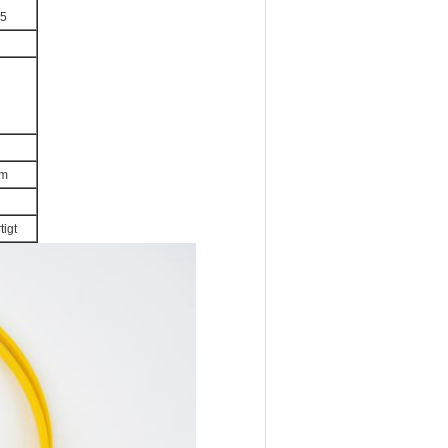
5
mm
igt