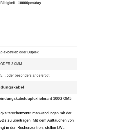
Fähigkeit:
10000pcs/day
plexbetrieb oder Duplex
0 ODER 3.0MM
/5… oder besonders angefertigt
indungskabel
bindungskabelduplexlieferant 100G OM5
digkeitsrechenzentrumanwendungen mit der
GBs zu übertragen. Mit dem Auftauchen von
) in den Rechenzentren, stellen LWL -