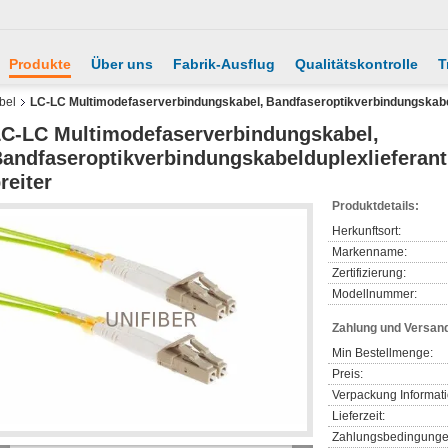
Produkte
Über uns
Fabrik-Ausflug
Qualitätskontrolle
T
bel
LC-LC Multimodefaserverbindungskabel, Bandfaseroptikverbindungskabe
C-LC Multimodefaserverbindungskabel,
andfaseroptikverbindungskabelduplexliefera
reiter
Produktdetails:
Herkunftsort:
Markenname:
Zertifizierung:
Modellnummer:
Zahlung und Versan
Min Bestellmenge:
Preis:
Verpackung Informat
Lieferzeit:
Zahlungsbedingunge