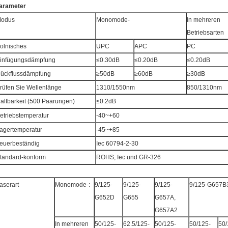
arameter
odus
Monomode-
In mehreren
Betriebsarten
olnisches
UPC
APC
PC
infügungsdämpfung
≤0.30dB
≤0.20dB
≤0.20dB
ückflussdämpfung
≥50dB
≥60dB
≥30dB
rüfen Sie Wellenlänge
1310/1550nm
850/1310nm
altbarkeit (500 Paarungen)
≤0.2dB
etriebstemperatur
-40~+60
agertemperatur
-45~+85
euerbeständig
Iec 60794-2-30
tandard-konform
ROHS, Iec und GR-326
aserart
Monomode-:
9/125-
9/125-
9/125-
9/125-G657B
G652D
G655
G657A,
G657A2
In mehreren
50/125-
62.5/125-
50/125-
50/125-
50/