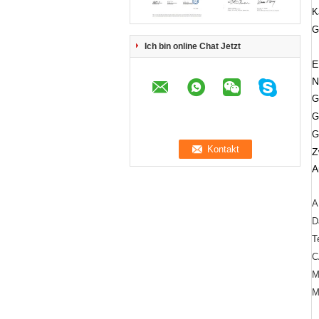
K
G
Ich bin online Chat Jetzt
E
N
G
G
G
Z
A
A
D
T
C
M
M