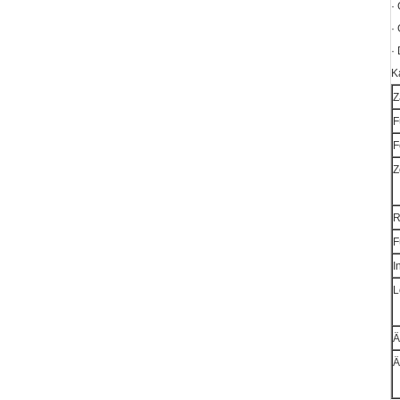
·
·
·
K
Z
F
F
Z
R
F
I
L
Ä
Ä