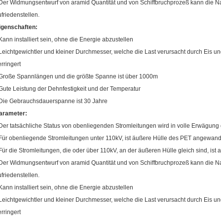
 Der Widmungsentwurf von aramid Quantität und von Schiffbruchprozeß kann die 
ufriedenstellen.
igenschaften:
 Kann installiert sein, ohne die Energie abzustellen
 Leichtgewichtler und kleiner Durchmesser, welche die Last verursacht durch Eis 
erringert
 Große Spannlängen und die größte Spanne ist über 1000m
 Gute Leistung der Dehnfestigkeit und der Temperatur
 Die Gebrauchsdauerspanne ist 30 Jahre
arameter:
 Der tatsächliche Status von obenliegenden Stromleitungen wird in volle Erwägun
 Für obenliegende Stromleitungen unter 110kV, ist äußere Hülle des PET angewand
 Für die Stromleitungen, die oder über 110kV, an der äußeren Hülle gleich sind, ist
 Der Widmungsentwurf von aramid Quantität und von Schiffbruchprozeß kann die 
ufriedenstellen.
 Kann installiert sein, ohne die Energie abzustellen
 Leichtgewichtler und kleiner Durchmesser, welche die Last verursacht durch Eis 
erringert