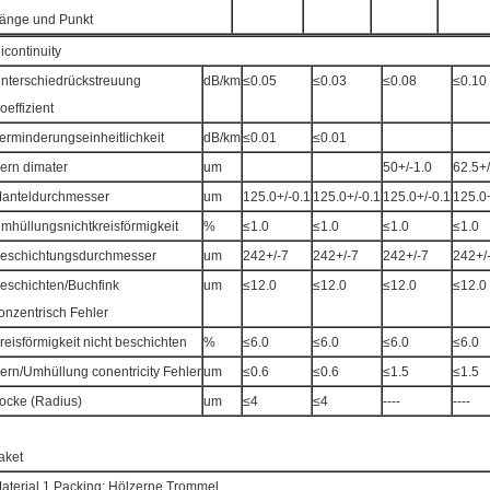
änge und Punkt
icontinuity
nterschiedrückstreuung
dB/km
≤0.05
≤0.03
≤0.08
≤0.10
oeffizient
erminderungseinheitlichkeit
dB/km
≤0.01
≤0.01
ern dimater
um
50+/-1.0
62.5+/
anteldurchmesser
um
125.0+/-0.1
125.0+/-0.1
125.0+/-0.1
125.0+
mhüllungsnichtkreisförmigkeit
%
≤1.0
≤1.0
≤1.0
≤1.0
eschichtungsdurchmesser
um
242+/-7
242+/-7
242+/-7
242+/
eschichten/Buchfink
um
≤12.0
≤12.0
≤12.0
≤12.0
onzentrisch Fehler
reisförmigkeit nicht beschichten
%
≤6.0
≤6.0
≤6.0
≤6.0
ern/Umhüllung conentricity Fehler
um
≤0.6
≤0.6
≤1.5
≤1.5
ocke (Radius)
um
≤4
≤4
----
----
aket
aterial 1.Packing: Hölzerne Trommel