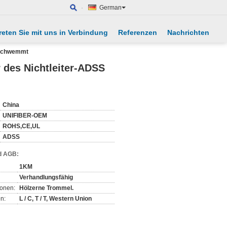
German
reten Sie mit uns in Verbindung
Referenzen
Nachrichten
geschwemmt
r des Nichtleiter-ADSS
China
UNIFIBER-OEM
ROHS,CE,UL
ADSS
d AGB:
1KM
Verhandlungsfähig
ionen:
Hölzerne Trommel.
n:
L / C, T / T, Western Union