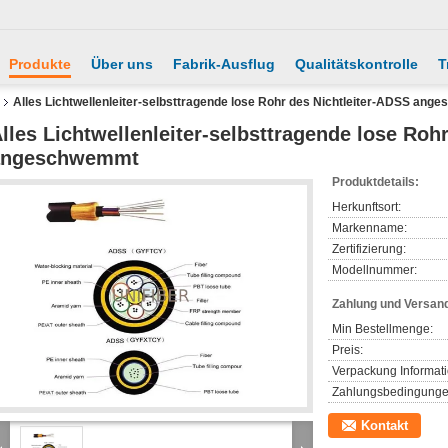
Produkte
Über uns
Fabrik-Ausflug
Qualitätskontrolle
T
Alles Lichtwellenleiter-selbsttragende lose Rohr des Nichtleiter-ADSS an
lles Lichtwellenleiter-selbsttragende lose Roh
angeschwemmt
Produktdetails:
Herkunftsort:
Markenname:
Zertifizierung:
Modellnummer:
Zahlung und Versan
Min Bestellmenge:
Preis:
Verpackung Informat
Zahlungsbedingunge
Kontakt