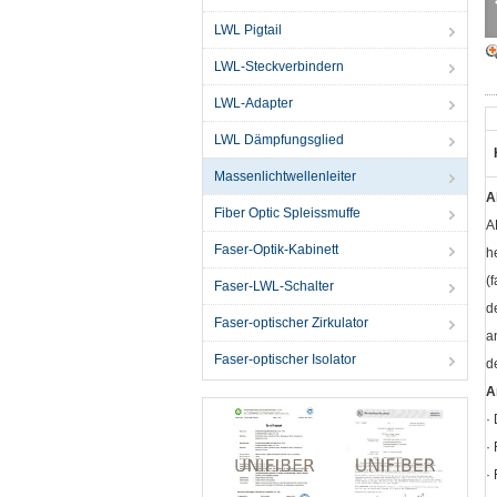
LWL Pigtail
LWL-Steckverbindern
LWL-Adapter
LWL Dämpfungsglied
Massenlichtwellenleiter
A
Fiber Optic Spleissmuffe
A
Faser-Optik-Kabinett
h
(
Faser-LWL-Schalter
d
Faser-optischer Zirkulator
a
Faser-optischer Isolator
d
A
·
·
·