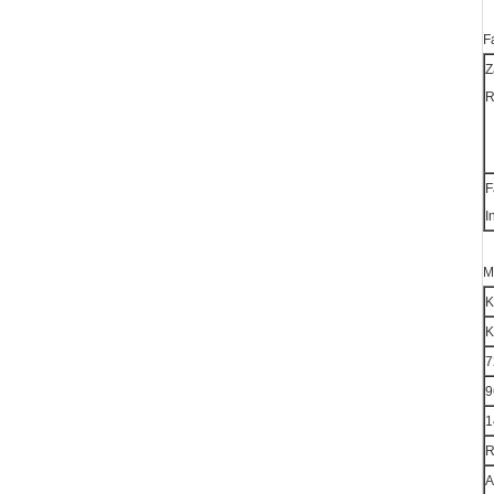
F
Z
R
F
I
M
K
K
7
9
1
R
A