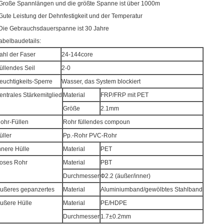
 Große Spannlängen und die größte Spanne ist über 1000m
 Gute Leistung der Dehnfestigkeit und der Temperatur
 Die Gebrauchsdauerspanne ist 30 Jahre
abelbaudetails:
ahl der Faser
24-144core
üllendes Seil
2-0
euchtigkeits-Sperre
Wasser, das System blockiert
entrales Stärkemitglied
Material
FRP/FRP mit PET
Größe
2.1mm
ohr-Füllen
Rohr füllendes compoun
üller
Pp.-Rohr PVC-Rohr
nnere Hülle
Material
PET
oses Rohr
Material
PBT
Durchmesser
Ф2.2 (äußer/inner)
ußeres gepanzertes
Material
Aluminiumband/gewölbtes Stahlband
ußere Hülle
Material
PE/HDPE
Durchmesser
1.7±0.2mm