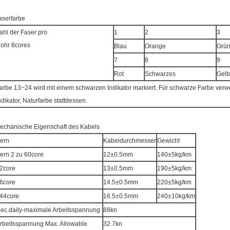
aserfarbe
ahl der Faser pro
1
2
3
ohr 8cores
Blau
Orange
Grü
7
8
9
Rot
Schwarzes
Gelb
arbe 13~24 wird mit einem schwarzen Indikator markiert. Für schwarze Farbe verwe
ndikator, Naturfarbe stattdessen.
echanische Eigenschaft des Kabels
ern
Kabeldurchmesser
Gewicht
ern 2 zu 60core
12±0.5mm
140±5kg/km
2core
13±0.5mm
190±5kg/km
6core
14.5±0.5mm
220±5kg/km
44core
16.5±0.5mm
240±10kg/km
ec.daily-maximale Arbeitsspannung
88kn
rbeitsspannung Max. Allowable
32.7kn