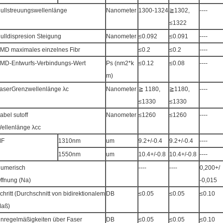
ullstreuungswellenlänge
Nanometer
1300-1324
≧1302,
----
≤1322
ulldispresion Steigung
Nanometer
≤0.092
≤0.091
----
MD maximales einzelnes Fibr
≤0.2
≤0.2
----
MD-Entwurfs-Verbindungs-Wert
Ps (nm2*k
≤0.12
≤0.08
----
m)
aserGrenzwellenlänge λc
Nanometer
≧ 1180,
≧1180,
----
≤1330
≤1330
abel sutoff
Nanometer
≤1260
≤1260
----
ellenlänge λcc
MF
1310nm
um
9.2+/-0.4
9.2+/-0.4
----
1550nm
um
10.4+/-0.8
10.4+/-0.8
----
umerisch
----
----
0,200+/
ffnung (Na)
-0,015
chritt (Durchschnitt von bidirektionalem
DB
≤0.05
≤0.05
≤0.10
aß)
nregelmäßigkeiten über Faser
DB
≤0.05
≤0.05
≤0.10