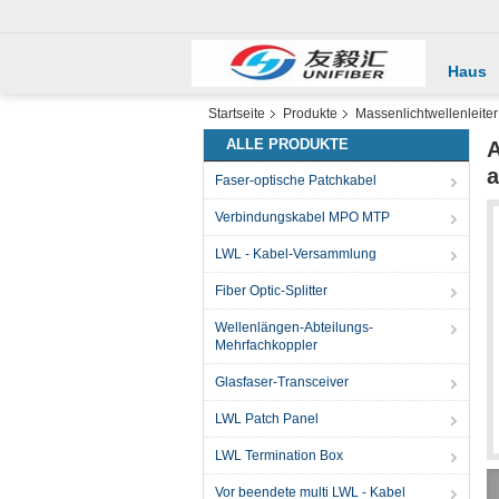
Haus
Startseite
Produkte
Massenlichtwellenleiter
ALLE PRODUKTE
A
Faser-optische Patchkabel
Verbindungskabel MPO MTP
LWL - Kabel-Versammlung
Fiber Optic-Splitter
Wellenlängen-Abteilungs-
Mehrfachkoppler
Glasfaser-Transceiver
LWL Patch Panel
LWL Termination Box
Vor beendete multi LWL - Kabel