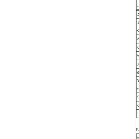
L
D
U
K
V
K
M
U
B
B
k
K
K
L
P
M