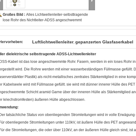
Großes Bild :
Alles Lichtwellenleiter-selbsttragende
lose Rohr des Nichtleiter-ADSS angeschwemmt
Luftlichtwellenleiter
gepanzerten Glasfaserkabel
Hervorheben:
,
ller dielektrische selbsttragende ADSS-Lichtwellenleiter
DSS-Kabel ist das lose angeschwemmte Rohr. Fasern, werden in ein loses Rohr in
ergestellt wird. Die Rohre werden mit einer wasserbeständigen Füllmasse gefüllt. 
faserverstärkter Plastik) als nicht-metallisches zentrales Stärkemitglied in eine
er Kabelseele wird mit Füllmasse gefüllt. sie wird mit dünner innerer Hülle des P
ngeschwemmte Schicht aramid Garne über der inneren Hülle als Stärkemitglied an
er kriechstromfesten) äußeren Hülle abgeschlossen.
nwendung:
 Der tatsächliche Status von obenliegenden Stromleitungen wird in volle Erwägun
 Für obenliegende Stromleitungen unter 110kV, ist äußere Hülle des PET angewand
 Für die Stromleitungen, die oder über 110kV, an der äußeren Hülle gleich sind, ist