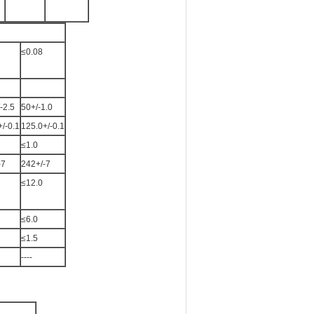
≤0.08
-2.5
50+/-1.0
/-0.1
125.0+/-0.1
≤1.0
-7
242+/-7
≤12.0
≤6.0
≤1.5
----