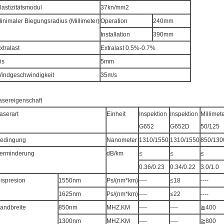
lastizitätsmodul
37kn/mm2
inimaler Biegungsradius (Millimeter)
Operation
240mm
Installation
390mm
xtralast
Extralast 0.5%-0.7%
is
5mm
indgeschwindigkeit
35m/s
asereigenschaft
aserart
Einheit
Inspektion
Inspektion
Millimet
G652
G652D
50/125
edingung
Nanometer
1310/1550
1310/1550
850/130
erminderung
dB/km
≤
≤
≤
0.36/0.23
0.34/0.22
3.0/1.0
ispresion
1550nm
Ps/(nm*km)
----
≤18
----
1625nm
Ps/(nm*km)
----
≤22
----
andbreite
850nm
MHZ.KM
----
----
≧400
1300nm
MHZ.KM
----
----
≧800