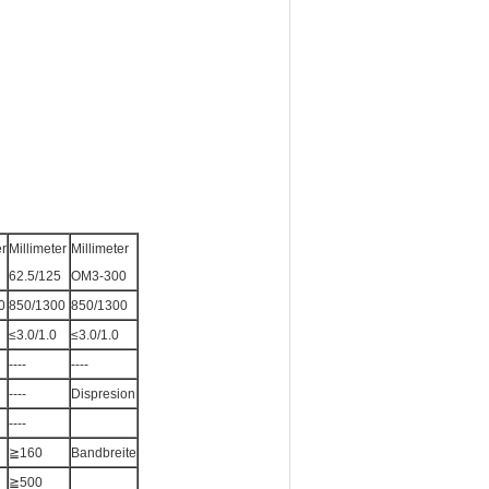
er
Millimeter
Millimeter
62.5/125
OM3-300
0
850/1300
850/1300
≤3.0/1.0
≤3.0/1.0
----
----
----
Dispresion
----
≧160
Bandbreite
≧500