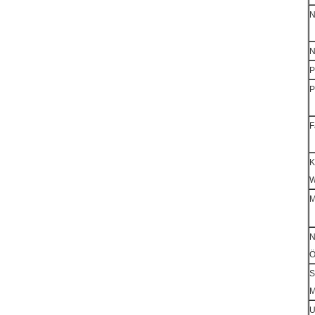
N
N
P
P
F
K
W
N
Ö
S
M
U