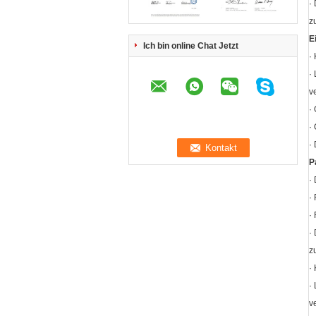
·
z
E
Ich bin online Chat Jetzt
·
·
v
·
·
·
P
·
·
·
·
z
·
·
v