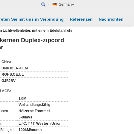
German
reten Sie mit uns in Verbindung
Referenzen
Nachrichten
Lichtwellenleiter, mit einem Edelstahlrohr
kernen Duplex-zipcord
hr
China
UNIFIBER-OEM
ROHS,CE,UL
GJFJBV
d AGB:
1KM
Verhandlungsfähig
ionen:
Hölzerne Trommel.
5-8days
n:
L / C, T / T, Western Union
Fähigkeit:
100kM/month