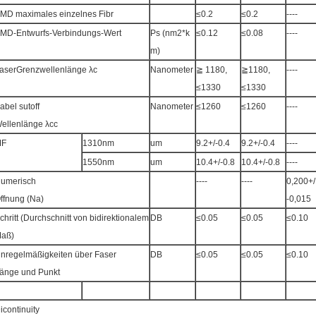
MD maximales einzelnes Fibr
≤0.2
≤0.2
----
MD-Entwurfs-Verbindungs-Wert
Ps (nm2*k
≤0.12
≤0.08
----
m)
aserGrenzwellenlänge λc
Nanometer
≧ 1180,
≧1180,
----
≤1330
≤1330
abel sutoff
Nanometer
≤1260
≤1260
----
ellenlänge λcc
MF
1310nm
um
9.2+/-0.4
9.2+/-0.4
----
1550nm
um
10.4+/-0.8
10.4+/-0.8
----
umerisch
----
----
0,200+/
ffnung (Na)
-0,015
chritt (Durchschnitt von bidirektionalem
DB
≤0.05
≤0.05
≤0.10
aß)
nregelmäßigkeiten über Faser
DB
≤0.05
≤0.05
≤0.10
änge und Punkt
icontinuity