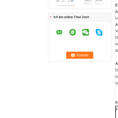
E
A
Ich bin online Chat Jetzt
L
A
V
D
A
W
A
D
I
V
P
F