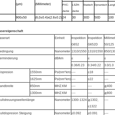
(µm)
(Millimeter)
PVC-
LSZH-
Statisch
Dynamisch
Langf
Jacke
Jacke
900±50
(6,0±0.4)x(
2.8±0.2)
24
30
30D
50D
100
asereigenschaft
aserart
Einheit
Inspektion
Inspektion
Millime
G652
G652D
50/125
edingung
Nanometer
1310/1550
1310/1550
850/13
erminderung
dB/km
≤
≤
≤
0.36/0.23
0.34/0.22
3.0/1.0
ispresion
1550nm
Ps/(nm*km)
----
≤18
----
1625nm
Ps/(nm*km)
----
≤22
----
andbreite
850nm
MHZ.KM
----
----
≧400
1300nm
MHZ.KM
----
----
≧800
ullstreuungswellenlänge
Nanometer
1300-1324
≧1302,
----
≤1322
ulldispresion Steigung
Nanometer
≤0.092
≤0.091
----