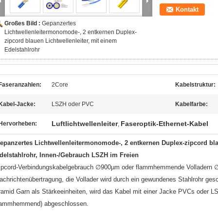
Kontakt
Großes Bild :
Gepanzertes
Lichtwellenleitermonomode-, 2 entkernen Duplex-
zipcord blauen Lichtwellenleiter, mit einem
Edelstahlrohr
Faseranzahlen:
2Core
Kabelstruktur:
Kabel-Jacke:
LSZH oder PVC
Kabelfarbe:
Luftlichtwellenleiter
Faseroptik-Ethernet-Kabel
Hervorheben:
,
epanzertes Lichtwellenleitermonomode-, 2 entkernen Duplex-zipcord blau
delstahlrohr, Innen-/Gebrauch LSZH im Freien
ipcord-Verbindungskabelgebrauch ∅900µm oder flammhemmende Volladern ∅
achrichtenübertragung, die Vollader wird durch ein gewundenes Stahlrohr gesc
ramid Garn als Stärkeeinheiten, wird das Kabel mit einer Jacke PVCs oder LS
lammhemmend) abgeschlossen.