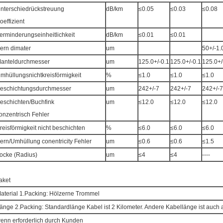
nterschiedrückstreuung
dB/km
≤0.05
≤0.03
≤0.08
oeffizient
erminderungseinheitlichkeit
dB/km
≤0.01
≤0.01
ern dimater
um
50+/-1.
anteldurchmesser
um
125.0+/-0.1
125.0+/-0.1
125.0+/
mhüllungsnichtkreisförmigkeit
%
≤1.0
≤1.0
≤1.0
eschichtungsdurchmesser
um
242+/-7
242+/-7
242+/-7
eschichten/Buchfink
um
≤12.0
≤12.0
≤12.0
onzentrisch Fehler
reisförmigkeit nicht beschichten
%
≤6.0
≤6.0
≤6.0
ern/Umhüllung conentricity Fehler
um
≤0.6
≤0.6
≤1.5
ocke (Radius)
um
≤4
≤4
----
aket
aterial 1.Packing: Hölzerne Trommel
änge 2.Packing: Standardlänge Kabel ist 2 Kilometer. Andere Kabellänge ist auch a
enn erforderlich durch Kunden