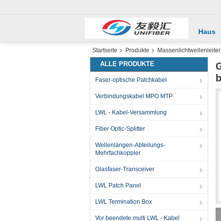
Haus
Startseite
Produkte
Massenlichtwellenleiter
ALLE PRODUKTE
G
b
Faser-optische Patchkabel
Verbindungskabel MPO MTP
LWL - Kabel-Versammlung
Fiber Optic-Splitter
Wellenlängen-Abteilungs-
Mehrfachkoppler
Glasfaser-Transceiver
LWL Patch Panel
LWL Termination Box
Vor beendete multi LWL - Kabel