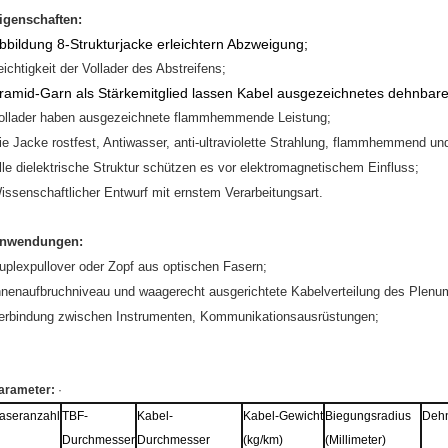
igenschaften:
bbildung 8-Strukturjacke erleichtern Abzweigung;
eichtigkeit der Vollader des Abstreifens;
ramid-Garn als Stärkemitglied lassen Kabel ausgezeichnetes dehnbar
ollader haben ausgezeichnete flammhemmende Leistung;
ie Jacke rostfest, Antiwasser, anti-ultraviolette Strahlung, flammhemmend u
lle dielektrische Struktur schützen es vor elektromagnetischem Einfluss;
issenschaftlicher Entwurf mit ernstem Verarbeitungsart.
nwendungen:
uplexpullover oder Zopf aus optischen Fasern;
nnenaufbruchniveau und waagerecht ausgerichtete Kabelverteilung des Plenu
erbindung zwischen Instrumenten, Kommunikationsausrüstungen;
arameter:
·
aseranzahl
TBF-
Kabel-
Kabel-Gewicht
Biegungsradius
Dehn
Durchmesser
Durchmesser
(kg/km)
(Millimeter)