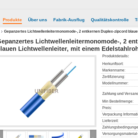
Produkte
Über uns
Fabrik-Ausflug
Qualitätskontrolle
T
Gepanzertes Lichtwellenleitermonomode-, 2 entkernen Duplex-zipcord blauen 
epanzertes Lichtwellenleitermonomode-, 2 ent
lauen Lichtwellenleiter, mit einem Edelstahlro
Produktdetails:
Herkunftsort:
Markenname:
Zertifizierung:
Modellnummer:
Zahlung und Versan
Min Bestellmenge:
Preis:
Verpackung Informat
Lieferzeit:
Zahlungsbedingunge
Versorgungsmaterial-