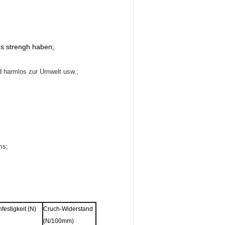
es strengh haben;
nd harmlos zur Umwelt usw.;
ms;
festigkeit (N)
Cruch-Widerstand
(N/100mm)