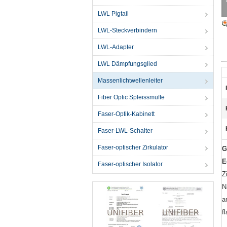
LWL Pigtail
LWL-Steckverbindern
LWL-Adapter
LWL Dämpfungsglied
Massenlichtwellenleiter
Fiber Optic Spleissmuffe
Faser-Optik-Kabinett
Faser-LWL-Schalter
Faser-optischer Zirkulator
G
E
Faser-optischer Isolator
Z
N
a
f