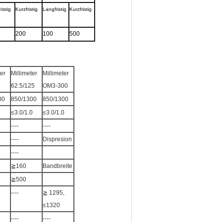
ristig
Kurzfristig
Langfristig
Kurzfristig
200
100
500
ter
Millimeter
Millimeter
62.5/125
OM3-300
00
850/1300
850/1300
≤3.0/1.0
≤3.0/1.0
----
----
----
Dispresion
----
≧160
Bandbreite
≧500
----
≧ 1295,
≤1320
----
----