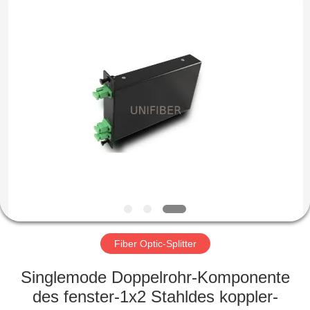
Shenzhen
Unifiber
Technology
Co.,Ltd.
All
Rights
Reserved.
HAUS
PRODUKTE
ÜBER
UNS
FABRIK-
AUSFLUG
Fiber Optic-Splitter
Singlemode Doppelrohr-Komponente
QUALITÄTSKONTROLLE
des fenster-1x2 Stahldes koppler-