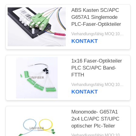
ABS Kasten SC/APC
SITEMAP
G657A1 Singlemode
PLC-Faser-Optikteiler
PRIVACY
Verhandlungsfähig MOQ:10pcs
POLICY
KONTAKT
1x16 Faser-Optikteiler
PLC SC/APC Band-
FTTH
Verhandlungsfähig MOQ:10pcs
KONTAKT
Monomode- G657A1
2x4 LC/APC ST/UPC
optischer Plc-Teiler
Verhandlungsfähig MOQ:10pcs