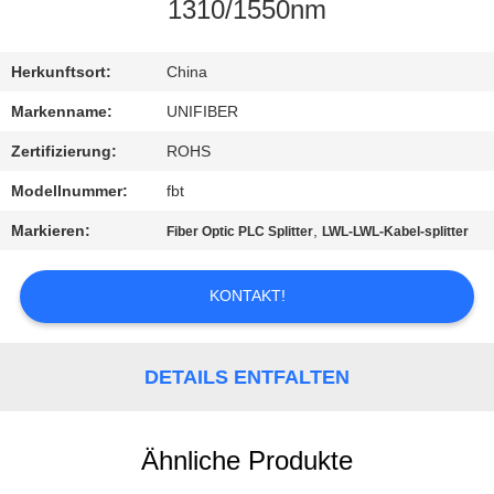
1310/1550nm
TRETEN
SIE
Herkunftsort:
China
MIT
Markenname:
UNIFIBER
UNS
Zertifizierung:
ROHS
IN
Modellnummer:
fbt
VERBINDUNG
Markieren:
,
Fiber Optic PLC Splitter
LWL-LWL-Kabel-splitter
NACHRICHTEN
KONTAKT!
FORDERN
DETAILS ENTFALTEN
SIE
EIN
Ähnliche Produkte
ZITAT