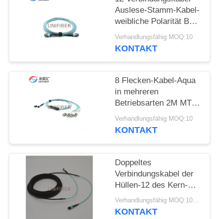
Auslese-Stamm-Kabel-
SITEMAP
weibliche Polarität B
der Faser-OM3 MPO
Verhandlungsfähig MOQ:10
MTP
KONTAKT
PRIVACY
POLICY
8 Flecken-Kabel-Aqua
in mehreren
Betriebsarten 2M MTP
des Kern-OM3 zu LC-
Verhandlungsfähig MOQ:10
Ausbruch-Art B
KONTAKT
Doppeltes
Verbindungskabel der
Hüllen-12 des Kern-
5.5mm MPO MTP
Verhandlungsfähig MOQ:10pcs
KONTAKT