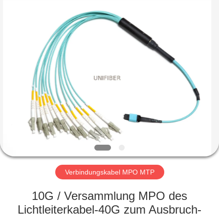
Shenzhen
Unifiber
Technology
Co.,Ltd.
All
Rights
Reserved.
HAUS
PRODUKTE
ÜBER
UNS
FABRIK-
AUSFLUG
Verbindungskabel MPO MTP
10G / Versammlung MPO des
QUALITÄTSKONTROLLE
Lichtleiterkabel-40G zum Ausbruch-