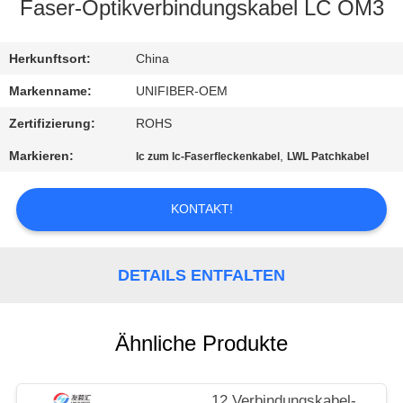
Faser-Optikverbindungskabel LC OM3
TRETEN
SIE
Herkunftsort:
China
MIT
Markenname:
UNIFIBER-OEM
UNS
Zertifizierung:
ROHS
IN
Markieren:
,
lc zum lc-Faserfleckenkabel
LWL Patchkabel
VERBINDUNG
KONTAKT!
NACHRICHTEN
DETAILS ENTFALTEN
FORDERN
SIE
Ähnliche Produkte
EIN
ZITAT
12 Verbindungskabel-