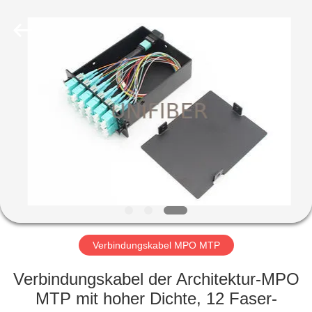
Shenzhen
Unifiber
Technology
Co.,Ltd.
All
Rights
Reserved.
HAUS
PRODUKTE
ÜBER
UNS
FABRIK-
AUSFLUG
Verbindungskabel MPO MTP
Verbindungskabel der Architektur-MPO
QUALITÄTSKONTROLLE
MTP mit hoher Dichte, 12 Faser-