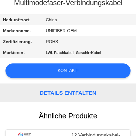
Multimodefaser-Verbindungskabel
TRETEN
SIE
Herkunftsort:
China
MIT
Markenname:
UNIFIBER-OEM
UNS
Zertifizierung:
ROHS
IN
Markieren:
,
LWL Patchkabel
GeschirrKabel
VERBINDUNG
KONTAKT!
NACHRICHTEN
DETAILS ENTFALTEN
FORDERN
SIE
Ähnliche Produkte
EIN
ZITAT
12 Verbindungskabel-