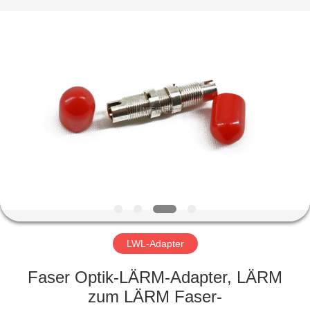
Shenzhen
Unifiber
Technology
Co.,Ltd.
All
Rights
Reserved.
HAUS
PRODUKTE
ÜBER
UNS
FABRIK-
AUSFLUG
LWL-Adapter
Faser Optik-LÄRM-Adapter, LÄRM
QUALITÄTSKONTROLLE
zum LÄRM Faser-