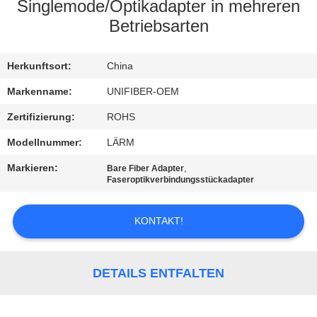
Singlemode/Optikadapter in mehreren
TRETEN
Betriebsarten
SIE
Herkunftsort:
China
MIT
UNS
Markenname:
UNIFIBER-OEM
IN
Zertifizierung:
ROHS
VERBINDUNG
Modellnummer:
LÄRM
Markieren:
,
Bare Fiber Adapter
Faseroptikverbindungsstückadapter
NACHRICHTEN
KONTAKT!
FORDERN
SIE
DETAILS ENTFALTEN
EIN
ZITAT