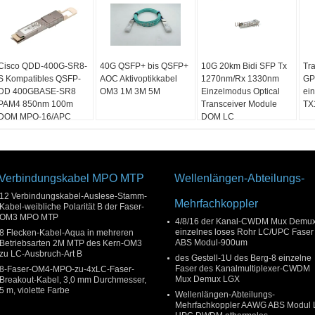
Cisco QDD-400G-SR8-
40G QSFP+ bis QSFP+
10G 20km Bidi SFP Tx
Tr
S Kompatibles QSFP-
AOC Aktivoptikkabel
1270nm/Rx 1330nm
GP
DD 400GBASE-SR8
OM3 1M 3M 5M
Einzelmodus Optical
ei
PAM4 850nm 100m
Transceiver Module
TX
DOM MPO-16/APC
DOM LC
MMF Optical
Transceiver Modul
Verbindungskabel MPO MTP
Wellenlängen-Abteilungs-
12 Verbindungskabel-Auslese-Stamm-
Mehrfachkoppler
Kabel-weibliche Polarität B der Faser-
OM3 MPO MTP
4/8/16 der Kanal-CWDM Mux Demu
einzelnes loses Rohr LC/UPC Faser
8 Flecken-Kabel-Aqua in mehreren
ABS Modul-900um
Betriebsarten 2M MTP des Kern-OM3
zu LC-Ausbruch-Art B
des Gestell-1U des Berg-8 einzelne
Faser des Kanalmultiplexer-CWDM
8-Faser-OM4-MPO-zu-4xLC-Faser-
Mux Demux LGX
Breakout-Kabel, 3,0 mm Durchmesser,
5 m, violette Farbe
Wellenlängen-Abteilungs-
Mehrfachkoppler AAWG ABS Modul