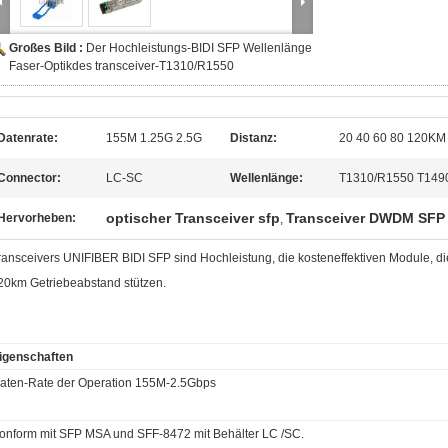
Großes Bild :
Der Hochleistungs-BIDI SFP Wellenlänge
Faser-Optikdes transceiver-T1310/R1550
Datenrate:
155M 1.25G 2.5G
Distanz:
20 40 60 80 120KM
Connector:
LC-SC
Wellenlänge:
T1310/R1550 T149
optischer Transceiver sfp
Transceiver DWDM SFP
Hervorheben:
,
ransceivers
UNIFIBER
BIDI SFP sind Hochleistung, die kosteneffektiven Module,
20km Getriebeabstand stützen.
igenschaften
aten-Rate der Operation 155M-2.5Gbps
onform mit SFP MSA und SFF-8472 mit Behälter LC /SC.