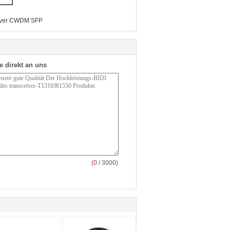
iver CWDM SFP
e direkt an uns
(
0
/ 3000)