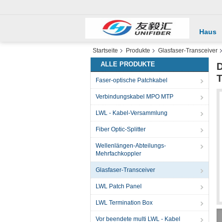
Haus
Startseite
Produkte
Glasfaser-Transceiver
ALLE PRODUKTE
D
T
Faser-optische Patchkabel
Verbindungskabel MPO MTP
LWL - Kabel-Versammlung
Fiber Optic-Splitter
Wellenlängen-Abteilungs-
Mehrfachkoppler
Glasfaser-Transceiver
LWL Patch Panel
LWL Termination Box
Vor beendete multi LWL - Kabel