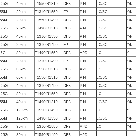
.25G
40km
T1550/R1310
DFB
PIN
LC/SC
Y/N
55M
20km
T1310/R1550
FP
PIN
LC/SC
Y/N
55M
20km
T1550/R1490
DFB
PIN
LC/SC
Y/N
.25G
20km
T1490/R1310
DFB
PIN
LC/SC
Y/N
.25G
40km
T1310/R1550
DFB
PIN
LC/SC
Y/N
.25G
20km
T1310/R1490
FP
PIN
LC/SC
Y/N
.5G
80km
T1490/R1550
DFB
APD
LC
Y
55M
20km
T1310/R1490
FP
PIN
LC/SC
Y/N
.25G
80km
T1550/R1310
DFB
APD
LC
Y/N
55M
60km
T1550/R1310
DFB
PIN
LC/SC
Y/N
.25G
40km
T1310/R1490
DFB
PIN
LC/SC
Y/N
.25G
80km
T1490/R1550
DFB
PIN
LC
Y/N
55M
40km
T1490/R1310
DFB
PIN
LC/SC
Y/N
.25G
120km
T1550/R1490
DFB
PIN
LC
Y
55M
120km
T1490/R1550
DFB
PIN
LC/SC
Y/N
.25G
80km
T1310/R1550
DFB
APD
LC
Y/N
.25G
80km
T1550/R1490
DFB
APD