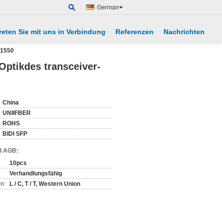
German
reten Sie mit uns in Verbindung
Referenzen
Nachrichten
R1550
Optikdes transceiver-
China
UNIIFBER
ROHS
BIDI SFP
d AGB:
10pcs
Verhandlungsfähig
n:
L / C, T / T, Western Union