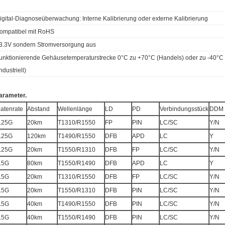
igital-Diagnoseüberwachung: Interne Kalibrierung oder externe Kalibrierung
ompatibel mit RoHS
3.3V sondern Stromversorgung aus
unktionierende Gehäusetemperaturstrecke 0°C zu +70°C (Handels) oder zu -40°C
industriell)
arameter.
atenrate
Abstand
Wellenlänge
LD
PD
Verbindungsstück
DDM
.25G
20km
T1310/R1550
FP
PIN
LC/SC
Y/N
.25G
120km
T1490/R1550
DFB
APD
LC
Y
.25G
20km
T1550/R1310
DFB
FP
LC/SC
Y/N
.5G
80km
T1550/R1490
DFB
APD
LC
Y
.5G
20km
T1310/R1550
DFB
FP
LC/SC
Y/N
.5G
20km
T1550/R1310
DFB
PIN
LC/SC
Y/N
.5G
40km
T1490/R1550
DFB
PIN
LC/SC
Y/N
.5G
40km
T1550/R1490
DFB
PIN
LC/SC
Y/N