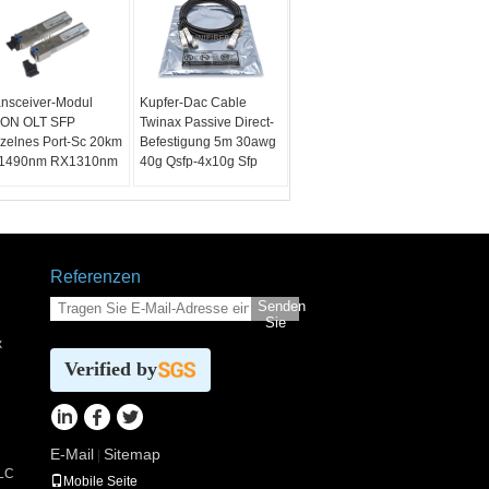
ansceiver-Modul
Kupfer-Dac Cable
ON OLT SFP
Twinax Passive Direct-
nzelnes Port-Sc 20km
Befestigung 5m 30awg
1490nm RX1310nm
40g Qsfp-4x10g Sfp
Referenzen
Senden
Sie
x
Verified by
E-Mail
Sitemap
|
 LC
Mobile Seite