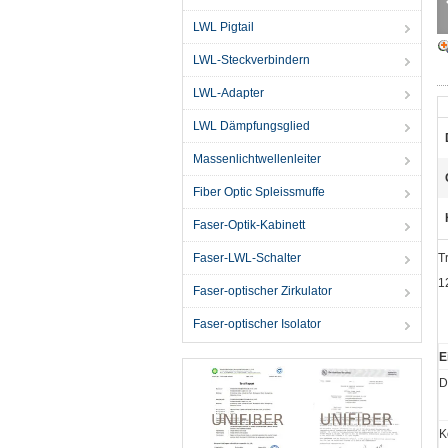
LWL Pigtail
LWL-Steckverbindern
LWL-Adapter
LWL Dämpfungsglied
Massenlichtwellenleiter
Fiber Optic Spleissmuffe
Faser-Optik-Kabinett
Faser-LWL-Schalter
T
1
Faser-optischer Zirkulator
Faser-optischer Isolator
E
D
K