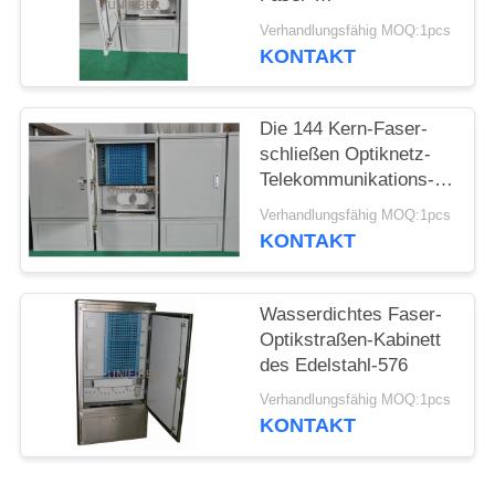
Optikverbindungs-
Verhandlungsfähig MOQ:1pcs
SITEMAP
Terminalkabinett
KONTAKT
PRIVACY
Die 144 Kern-Faser-
POLICY
schließen Optiknetz-
Telekommunikations-
Kabinett,
Verhandlungsfähig MOQ:1pcs
wasserdichtes
KONTAKT
optisches Kreuz im
Freien Kabinett IP65 an
Wasserdichtes Faser-
Optikstraßen-Kabinett
des Edelstahl-576
Verhandlungsfähig MOQ:1pcs
KONTAKT