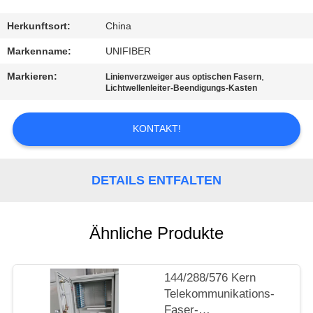
TRETEN
Herkunftsort:
China
SIE
Markenname:
UNIFIBER
MIT
Markieren:
,
Linienverzweiger aus optischen Fasern
Lichtwellenleiter-Beendigungs-Kasten
UNS
IN
KONTAKT!
VERBINDUNG
DETAILS ENTFALTEN
NACHRICHTEN
FORDERN
Ähnliche Produkte
SIE
EIN
144/288/576 Kern
Telekommunikations-
ZITAT
Faser-