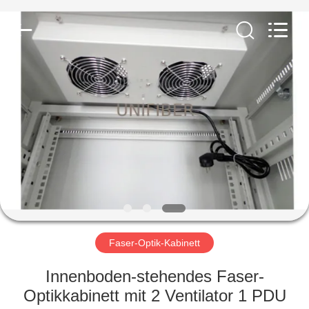
Shenzhen
Unifiber
Technology
Co.,Ltd.
All
Rights
Reserved.
HAUS
PRODUKTE
ÜBER
UNS
FABRIK-
AUSFLUG
Faser-Optik-Kabinett
Innenboden-stehendes Faser-
QUALITÄTSKONTROLLE
Optikkabinett mit 2 Ventilator 1 PDU