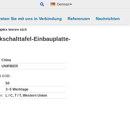
German
reten Sie mit uns in Verbindung
Referenzen
Nachrichten
plex leeren sich
schalttafel-Einbauplatte-
China
UNIFIBER
d AGB:
50
3~5 Werktage
n:
L / C, T / T, Western Union