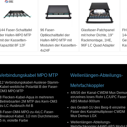
144 Faser-Schalttafel
96 Faser-
Glasfaser-Patchpanel
FH
der Hafen-MPO MTP
Optikschalttafel der
mit hoher Dichte, 19"
14
mit der Kassetten-
Hafen-MPO MTP mit
Rackmontage, 1HE,
Ge
Kapazität 8F 12F
Modulen der Kassetten-
96F LC Quad Adapter
Ka
4x24F
Verbindungskabel MPO MTP
Wellenlängen-Abteilungs-
12 Verbindungskabel-Auslese-Stamm-
Mehrfachkoppler
Kabel-weibliche Polarität B der Faser-
OM3 MPO MTP
4/8/16 der Kanal-CWDM Mux Demu
einzelnes loses Rohr LC/UPC Faser
8 Flecken-Kabel-Aqua in mehreren
ABS Modul-900um
Betriebsarten 2M MTP des Kern-OM3
zu LC-Ausbruch-Art B
des Gestell-1U des Berg-8 einzelne
Faser des Kanalmultiplexer-CWDM
8-Faser-OM4-MPO-zu-4xLC-Faser-
Mux Demux LGX
Breakout-Kabel, 3,0 mm Durchmesser,
5 m, violette Farbe
Wellenlängen-Abteilungs-
Mehrfachkoppler AAWG ABS Modul