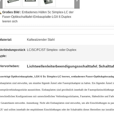
Großes Bild :
Entladenes Häfen Sc Simplex-LC der
Faser-Optikschalttafel-Einbauplatte-LGX 6 Duplex
leeren sich
Material:
Kaltwalzender Stahl
Verbindungsstück
LC/SC/FC/ST Simplex- oder Duplex
yple:
Lichtwellenleiterbeendigungsschalttafel
Schaltta
Hervorheben:
,
aserträgt Optikeinbauplatte, LGX 6 Sc Simplex-LC leeren, entladenen Faser-Optikduplexada
nbauplatten sind entworfen, um einzelne fügende Ärmel oder Faseroptikadapter zu halten. Ein fügender Ärmel i
seroptikverbindungsstücke auszurichten. Einbauplatten sind gewöhnlich innerhalb der Faseroptikeinschließungen
terschiedlichen Konfigurationen mit unterschiedlichen Verbindungsstückarten, Faserarten, Hafendichte und Far
 Gesamtfasern entworfen. Anmerkung: Nicht alle Einbauplatten sind entworfen, um alle Einschließungen zu pass
X‘ und sollten innerhalb der empfohlenen Einschließungen oder der Schalttafeln dieses Herstellers nur install