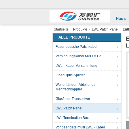
Haus
Startseite
Produkte
LWL Patch Panel
Ent
ALLE PRODUKTE
E
L
Faser-optische Patchkabel
Verbindungskabel MPO MTP
LWL - Kabel-Versammlung
Fiber Optic-Splitter
Wellenlängen-Abteilungs-
Mehrfachkoppler
Glasfaser-Transceiver
LWL Patch Panel
LWL Termination Box
Vor beendete multi LWL - Kabel