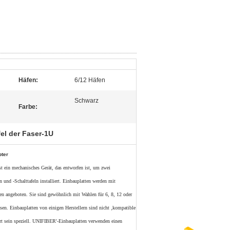
Häfen:
6/12 Häfen
Schwarz
Farbe:
fel der Faser-1U
pter
st ein mechanisches Gerät, das entworfen ist, um zwei
 und -Schalttafeln installiert. Einbauplatten werden mit
ben angeboten. Sie sind gewöhnlich mit Wahlen für 6, 8, 12 oder
en. Einbauplatten von einigen Herstellern sind nicht ‚kompatible
iert sein speziell. UNIFIBER'-Einbauplatten verwenden einen