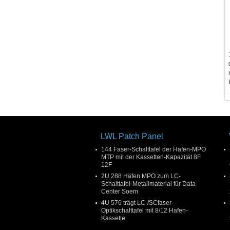
LWL Patch Panel
144 Faser-Schalttafel der Hafen-MPO
MTP mit der Kassetten-Kapazität 8F
12F
2U 288 Häfen MPO zum LC-
Schalttafel-Metallmaterial für Data
Center Soem
4U 576 trägt LC-/SCfaser-
Optikschalttafel mit 8/12 Hafen-
Kassette