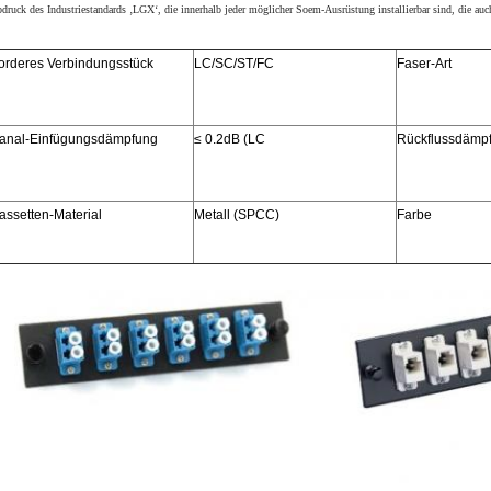
druck des Industriestandards ‚LGX‘, die innerhalb jeder möglicher Soem-Ausrüstung installierbar sind, die a
orderes Verbindungsstück
LC/SC/ST/FC
Faser-Art
anal-Einfügungsdämpfung
≤ 0.2dB (LC
Rückflussdämp
assetten-Material
Metall (SPCC)
Farbe