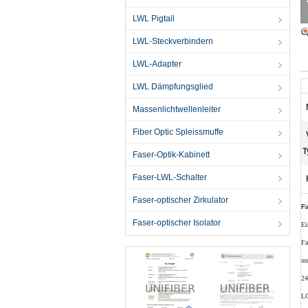
LWL Pigtail
LWL-Steckverbindern
LWL-Adapter
LWL Dämpfungsglied
Massenlichtwellenleiter
Fiber Optic Spleissmuffe
T
Faser-Optik-Kabinett
Faser-LWL-Schalter
Faser-optischer Zirkulator
F
Faser-optischer Isolator
Ei
Fa
un
24
LG