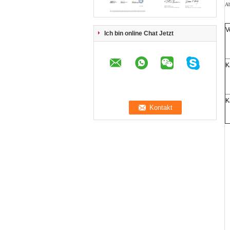
Ab
V
Ich bin online Chat Jetzt
K
K