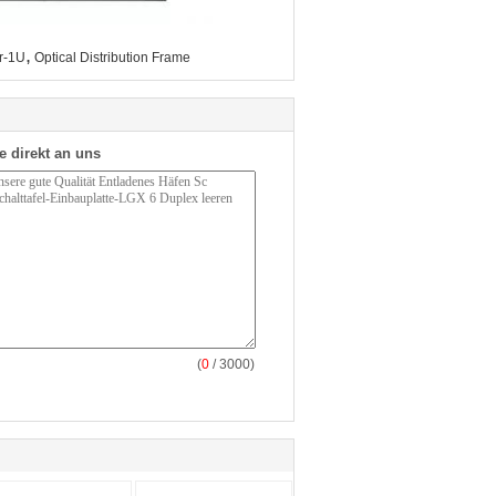
,
er-1U
Optical Distribution Frame
e direkt an uns
(
0
/ 3000)