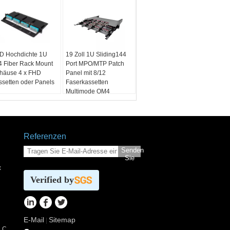
D Hochdichte 1U
19 Zoll 1U Sliding144
4 Fiber Rack Mount
Port MPO/MTP Patch
häuse 4 x FHD
Panel mit 8/12
ssetten oder Panels
Faserkassetten
Multimode OM4
Referenzen
Senden
Sie
x
Verified by
E-Mail
Sitemap
|
 LC