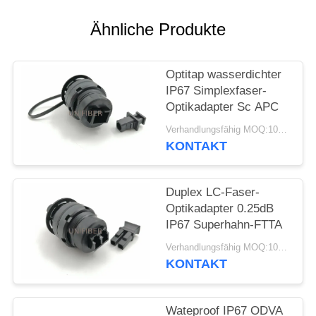
SITEMAP
Ähnliche Produkte
PRIVACY
Optitap wasserdichter
IP67 Simplexfaser-
POLICY
Optikadapter Sc APC
Verhandlungsfähig MOQ:10pcs
KONTAKT
Duplex LC-Faser-
Optikadapter 0.25dB
IP67 Superhahn-FTTA
Verhandlungsfähig MOQ:10pcs
KONTAKT
Wateproof IP67 ODVA