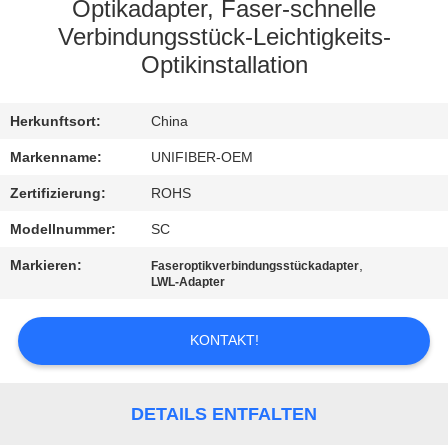
Optikadapter, Faser-schnelle
TRETEN
Verbindungsstück-Leichtigkeits-
Optikinstallation
SIE
MIT
Herkunftsort:
China
UNS
Markenname:
UNIFIBER-OEM
IN
Zertifizierung:
ROHS
VERBINDUNG
Modellnummer:
SC
NACHRICHTEN
Markieren:
,
Faseroptikverbindungsstückadapter
LWL-Adapter
FORDERN
KONTAKT!
SIE
EIN
DETAILS ENTFALTEN
ZITAT