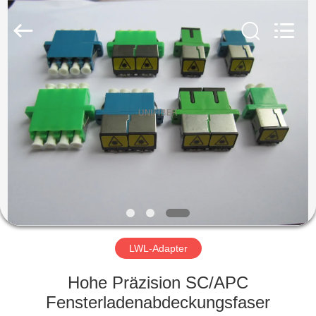
Shenzhen
Unifiber
Technology
Co.,Ltd.
All
Rights
Reserved.
HAUS
PRODUKTE
ÜBER
UNS
FABRIK-
AUSFLUG
LWL-Adapter
Hohe Präzision SC/APC
QUALITÄTSKONTROLLE
Fensterladenabdeckungsfaser