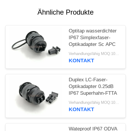
SITEMAP
Ähnliche Produkte
PRIVACY
Optitap wasserdichter
IP67 Simplexfaser-
POLICY
Optikadapter Sc APC
Verhandlungsfähig MOQ:10pcs
KONTAKT
Duplex LC-Faser-
Optikadapter 0.25dB
IP67 Superhahn-FTTA
Verhandlungsfähig MOQ:10pcs
KONTAKT
Wateproof IP67 ODVA