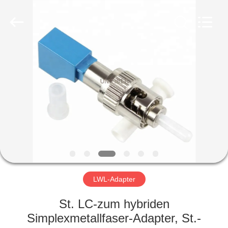
Shenzhen
Unifiber
Technology
Co.,Ltd.
All
Rights
Reserved.
HAUS
PRODUKTE
ÜBER
UNS
FABRIK-
AUSFLUG
LWL-Adapter
St. LC-zum hybriden
QUALITÄTSKONTROLLE
Simplexmetallfaser-Adapter, St.-