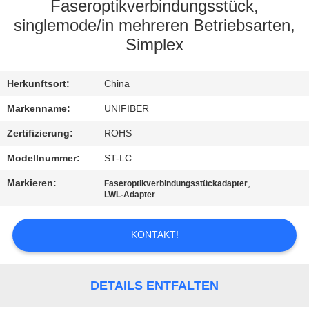
Faseroptikverbindungsstück,
TRETEN
singlemode/in mehreren Betriebsarten,
Simplex
SIE
MIT
Herkunftsort:
China
UNS
Markenname:
UNIFIBER
IN
Zertifizierung:
ROHS
VERBINDUNG
Modellnummer:
ST-LC
NACHRICHTEN
Markieren:
,
Faseroptikverbindungsstückadapter
LWL-Adapter
FORDERN
KONTAKT!
SIE
EIN
DETAILS ENTFALTEN
ZITAT