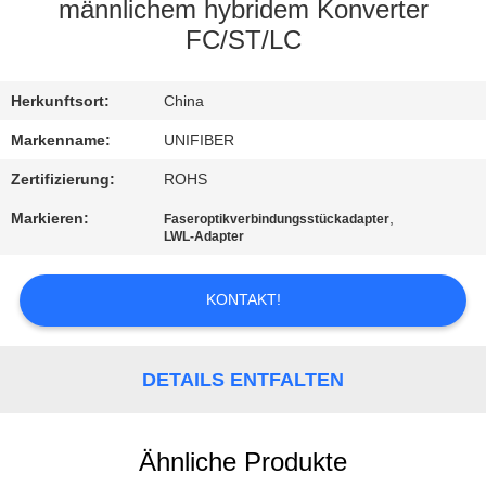
männlichem hybridem Konverter
TRETEN
FC/ST/LC
SIE
Herkunftsort:
China
MIT
UNS
Markenname:
UNIFIBER
IN
Zertifizierung:
ROHS
VERBINDUNG
Markieren:
,
Faseroptikverbindungsstückadapter
LWL-Adapter
NACHRICHTEN
KONTAKT!
FORDERN
DETAILS ENTFALTEN
SIE
EIN
ZITAT
Ähnliche Produkte