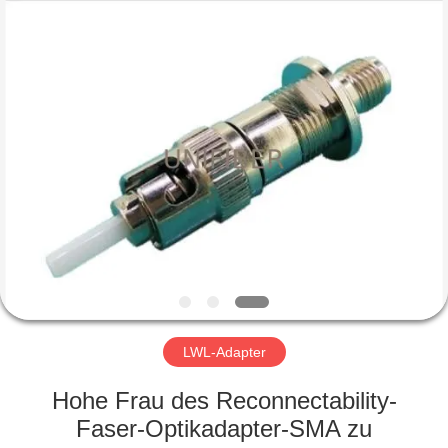
Shenzhen
Unifiber
Technology
Co.,Ltd.
All
Rights
Reserved.
HAUS
PRODUKTE
ÜBER
UNS
FABRIK-
AUSFLUG
LWL-Adapter
Hohe Frau des Reconnectability-
QUALITÄTSKONTROLLE
Faser-Optikadapter-SMA zu