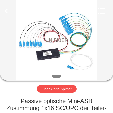
Shenzhen
Unifiber
Technology
Co.,Ltd.
All
Rights
Reserved.
HAUS
PRODUKTE
ÜBER
UNS
FABRIK-
AUSFLUG
Fiber Optic-Splitter
Passive optische Mini-ASB
QUALITÄTSKONTROLLE
Zustimmung 1x16 SC/UPC der Teiler-