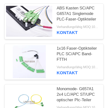
ABS Kasten SC/APC
SITEMAP
G657A1 Singlemode
PLC-Faser-Optikteiler
PRIVACY
Verhandlungsfähig MOQ:10pcs
POLICY
KONTAKT
1x16 Faser-Optikteiler
PLC SC/APC Band-
FTTH
Verhandlungsfähig MOQ:10pcs
KONTAKT
Monomode- G657A1
2x4 LC/APC ST/UPC
optischer Plc-Teiler
Verhandlungsfähig MOQ:10pcs