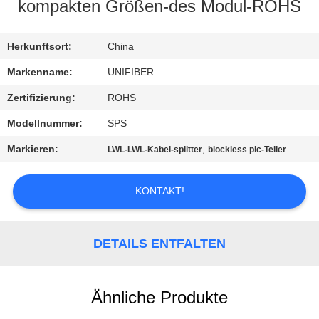
kompakten Größen-des Modul-ROHS
TRETEN
SIE
Herkunftsort:
China
MIT
Markenname:
UNIFIBER
UNS
Zertifizierung:
ROHS
IN
Modellnummer:
SPS
VERBINDUNG
Markieren:
,
LWL-LWL-Kabel-splitter
blockless plc-Teiler
NACHRICHTEN
KONTAKT!
FORDERN
DETAILS ENTFALTEN
SIE
EIN
Ähnliche Produkte
ZITAT