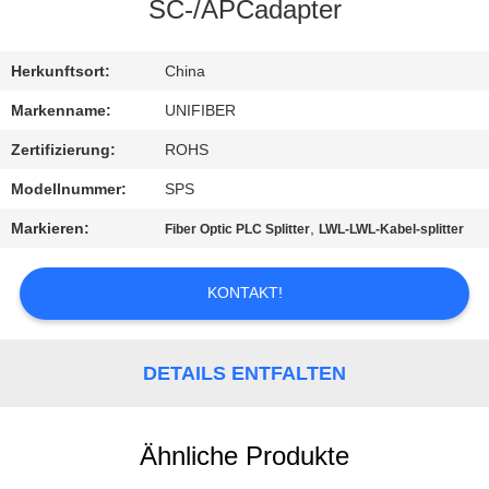
SC-/APCadapter
TRETEN
SIE
Herkunftsort:
China
MIT
Markenname:
UNIFIBER
UNS
Zertifizierung:
ROHS
IN
Modellnummer:
SPS
VERBINDUNG
Markieren:
,
Fiber Optic PLC Splitter
LWL-LWL-Kabel-splitter
NACHRICHTEN
KONTAKT!
FORDERN
DETAILS ENTFALTEN
SIE
EIN
Ähnliche Produkte
ZITAT