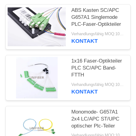
ABS Kasten SC/APC
SITEMAP
G657A1 Singlemode
PLC-Faser-Optikteiler
PRIVACY
Verhandlungsfähig MOQ:10pcs
POLICY
KONTAKT
1x16 Faser-Optikteiler
PLC SC/APC Band-
FTTH
Verhandlungsfähig MOQ:10pcs
KONTAKT
Monomode- G657A1
2x4 LC/APC ST/UPC
optischer Plc-Teiler
Verhandlungsfähig MOQ:10pcs