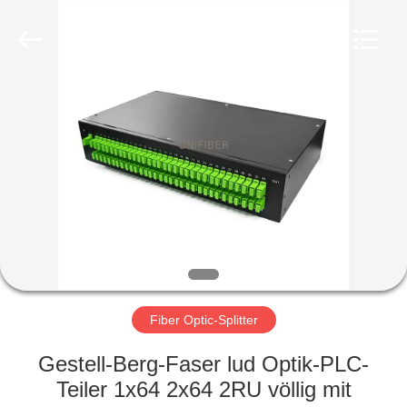
Shenzhen
Unifiber
Technology
Co.,Ltd.
All
Rights
Reserved.
HAUS
PRODUKTE
ÜBER
UNS
FABRIK-
AUSFLUG
Fiber Optic-Splitter
Gestell-Berg-Faser lud Optik-PLC-
QUALITÄTSKONTROLLE
Teiler 1x64 2x64 2RU völlig mit