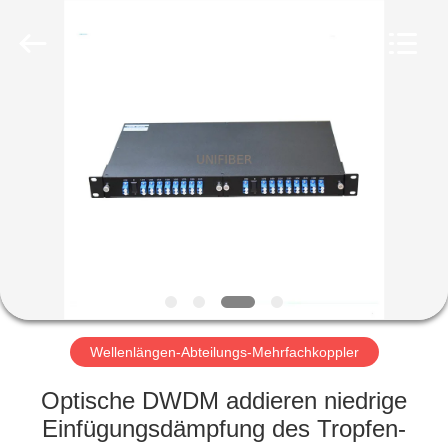
Shenzhen
Unifiber
Technology
Co.,Ltd.
All
Rights
Reserved.
HAUS
PRODUKTE
ÜBER
UNS
FABRIK-
AUSFLUG
Wellenlängen-Abteilungs-Mehrfachkoppler
Optische DWDM addieren niedrige
QUALITÄTSKONTROLLE
Einfügungsdämpfung des Tropfen-