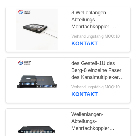
SITEMAP
8 Wellenlängen-
Abteilungs-
Mehrfachkoppler-
PRIVACY
einzelne Doppelfaser
Verhandlungsfähig MOQ:10
POLICY
des Kanal-CWDM Mux
KONTAKT
Demux
des Gestell-1U des
Berg-8 einzelne Faser
des Kanalmultiplexer-
CWDM Mux Demux
Verhandlungsfähig MOQ:10
LGX
KONTAKT
Wellenlängen-
Abteilungs-
Mehrfachkoppler
DWDM AAWG Mux