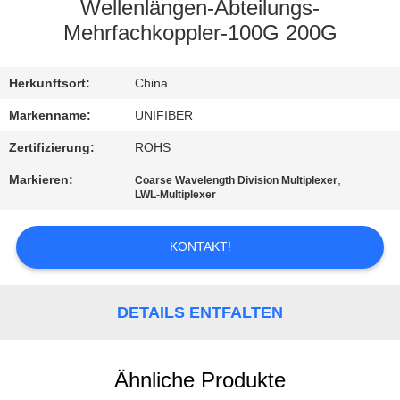
Wellenlängen-Abteilungs-
TRETEN
Mehrfachkoppler-100G 200G
SIE
Herkunftsort:
China
MIT
UNS
Markenname:
UNIFIBER
IN
Zertifizierung:
ROHS
VERBINDUNG
Markieren:
,
Coarse Wavelength Division Multiplexer
LWL-Multiplexer
NACHRICHTEN
KONTAKT!
FORDERN
DETAILS ENTFALTEN
SIE
EIN
ZITAT
Ähnliche Produkte