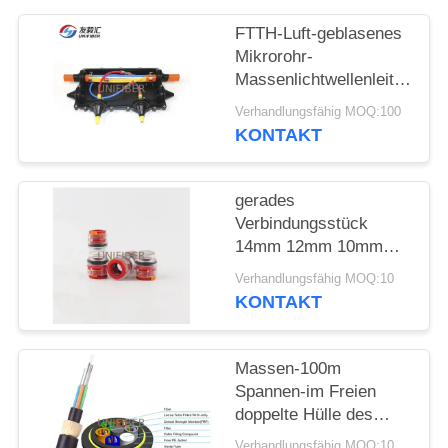
FTTH-Luft-geblasenes
SITEMAP
Mikrorohr-
Massenlichtwellenleiter-
PRIVACY
Verteilungs-Schließung
Verhandlungsfähig MOQ:100
POLICY
KONTAKT
gerades
Verbindungsstück
14mm 12mm 10mm
HDPE Microduct mit
Verhandlungsfähig MOQ:10
Clipn
KONTAKT
Massen-100m
Spannen-im Freien
doppelte Hülle des
ADSS-Einmodenfaser-
Verhandlungsfähig MOQ:10