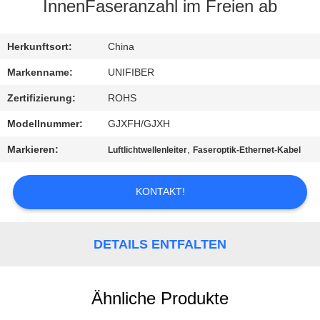
InnenFaseranzahl im Freien ab
TRETEN
SIE
Herkunftsort:
China
MIT
Markenname:
UNIFIBER
UNS
Zertifizierung:
ROHS
IN
Modellnummer:
GJXFH/GJXH
VERBINDUNG
Markieren:
,
Luftlichtwellenleiter
Faseroptik-Ethernet-Kabel
NACHRICHTEN
KONTAKT!
FORDERN
DETAILS ENTFALTEN
SIE
EIN
Ähnliche Produkte
ZITAT