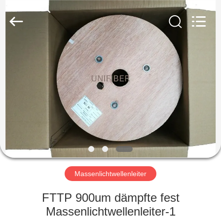
Shenzhen
Unifiber
Technology
Co.,Ltd.
All
Rights
Reserved.
HAUS
PRODUKTE
ÜBER
UNS
FABRIK-
AUSFLUG
Massenlichtwellenleiter
FTTP 900um dämpfte fest
QUALITÄTSKONTROLLE
Massenlichtwellenleiter-1