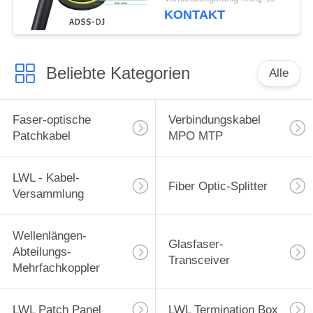
optischen Kabels
KONTAKT
Beliebte Kategorien
Alle
Faser-optische
Verbindungskabel
Patchkabel
MPO MTP
LWL - Kabel-
Fiber Optic-Splitter
Versammlung
Wellenlängen-
Glasfaser-
Abteilungs-
Transceiver
Mehrfachkoppler
LWL Patch Panel
LWL Termination Box