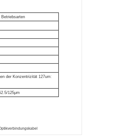
 Betriebsarten
n der Konzentrizität 127um:
62.5/125μm
Optikverbindungskabel