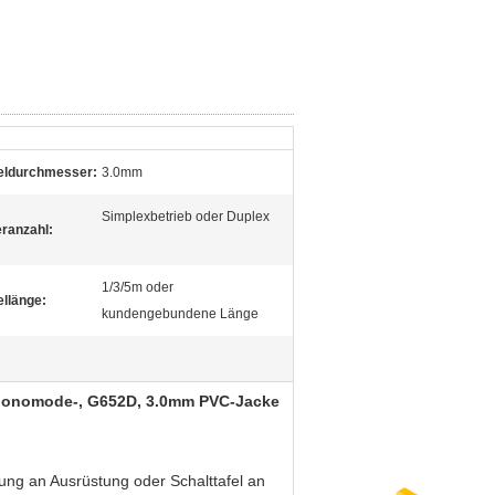
eldurchmesser:
3.0mm
Simplexbetrieb oder Duplex
ranzahl:
1/3/5m oder
llänge:
kundengebundene Länge
 Monomode-, G652D, 3.0mm PVC-Jacke
ung an Ausrüstung oder Schalttafel an