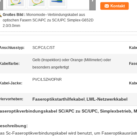
Kontakt
Großes Bild :
Monomode--Verbindungskabel aus
optischen Fasern SC/APC zu SC/UPC Simplex-G652D
2.0/3.0mm
Anschlusstyp:
SC/FC/LC/ST
Kab
Gelb (Inspektion) oder Orange (Millimeter) oder
Kabelfarbe:
Fase
besonders angefertigt
PVC/LSZH/OFNR
Kabel-Jacke:
Kabe
Faseroptikstarthilfekabel
LWL-Netzwerkkabel
Hervorheben:
,
aseroptikverbindungskabel SC/APC zu SC/UPC, Simplexbetrieb,
eschreibung:
as Sc-Faseroptikverbindungskabel wird benutzt, um Faseroptikausrüst