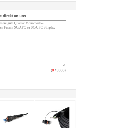
e direkt an uns
(
0
/ 3000)