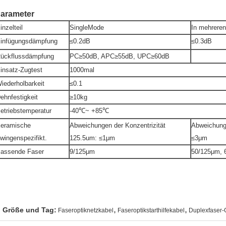
arameter
inzelteil
SingleMode
In mehreren
infügungsdämpfung
≤0.2dB
≤0.3dB
ückflussdämpfung
PC≥50dB, APC≥55dB, UPC≥60dB
insatz-Zugtest
1000mal
iederholbarkeit
≤0.1
ehnfestigkeit
≥10kg
etriebstemperatur
-40℃~ +85℃
eramische
Abweichungen der Konzentrizität
Abweichunge
wingenspezifikt.
125.5um: ≤1μm
≤3μm
assende Faser
9/125μm
50/125μm, 
,
,
Größe und Tag:
Faseroptiknetzkabel
Faseroptikstarthilfekabel
Duplexfaser-