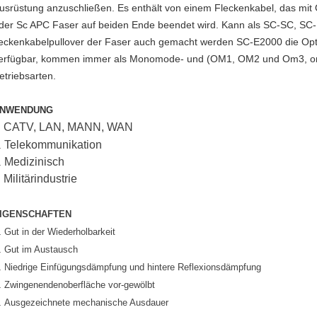
usrüstung anzuschließen. Es enthält von einem Fleckenkabel, das mit
der Sc APC Faser auf beiden Ende beendet wird. Kann als SC-SC, S
leckenkabelpullover der Faser auch gemacht werden SC-E2000 die Opti
erfügbar, kommen immer als Monomode- und (OM1, OM2 und Om3, om
etriebsarten.
NWENDUNG
CATV, LAN, MANN, WAN
.
Telekommunikation
.
Medizinisch
.
Militärindustrie
.
IGENSCHAFTEN
.
Gut in der Wiederholbarkeit
.
Gut im Austausch
.
Niedrige Einfügungsdämpfung und hintere Reflexionsdämpfung
.
Zwingenendenoberfläche vor-gewölbt
.
Ausgezeichnete mechanische Ausdauer