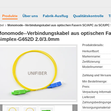
Produkte
Über uns
Fabrik-Ausflug
Qualitätskontrolle
T
bel
Monomode--Verbindungskabel aus optischen Fasern SC/APC zu SC/UPC
onomode--Verbindungskabel aus optischen F
implex-G652D 2.0/3.0mm
Produktdetails:
Herkunftsort:
Markenname:
Zertifizierung:
Modellnummer:
Zahlung und Versan
Min Bestellmenge:
Preis:
Verpackung Informat
Lieferzeit:
Zahlungsbedingunge
Versorgungsmaterial-