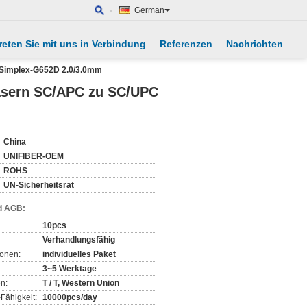
German
reten Sie mit uns in Verbindung
Referenzen
Nachrichten
 Simplex-G652D 2.0/3.0mm
asern SC/APC zu SC/UPC
China
UNIFIBER-OEM
ROHS
UN-Sicherheitsrat
d AGB:
10pcs
Verhandlungsfähig
ionen:
individuelles Paket
3~5 Werktage
n:
T / T, Western Union
Fähigkeit:
10000pcs/day