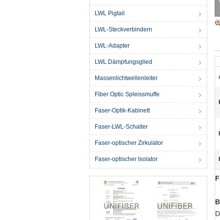
LWL Pigtail
LWL-Steckverbindern
LWL-Adapter
LWL Dämpfungsglied
Massenlichtwellenleiter
Fiber Optic Spleissmuffe
Faser-Optik-Kabinett
Faser-LWL-Schalter
Faser-optischer Zirkulator
Faser-optischer Isolator
F
B
D