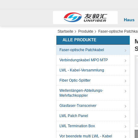
Haus
Startseite
Produkte
Faser-optische Patchka
ALLE PRODUKTE
M
S
Faser-optische Patchkabel
Verbindungskabel MPO MTP
LWL - Kabel-Versammlung
Fiber Optic-Splitter
Wellenlängen-Abteilungs-
Mehrfachkoppler
Glasfaser-Transceiver
LWL Patch Panel
LWL Termination Box
Vor beendete multi LWL - Kabel