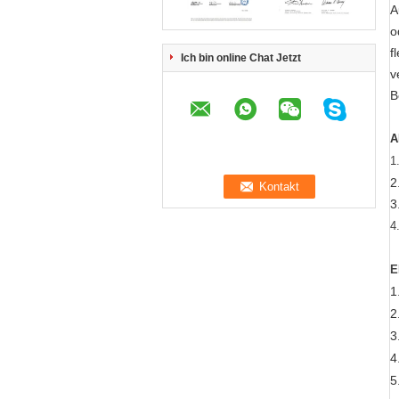
A
o
f
Ich bin online Chat Jetzt
v
B
A
1
2
3
4
E
1
2
3
4
5