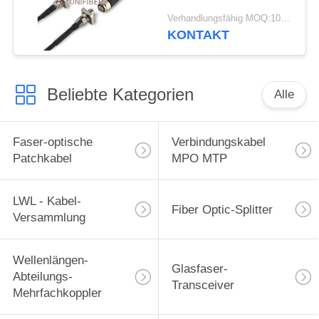
ODC-2 ODC-4
Verhandlungsfähig MOQ:10pcs
KONTAKT
Beliebte Kategorien
Alle
Faser-optische
Verbindungskabel
Patchkabel
MPO MTP
LWL - Kabel-
Fiber Optic-Splitter
Versammlung
Wellenlängen-
Glasfaser-
Abteilungs-
Transceiver
Mehrfachkoppler