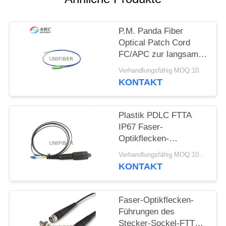
SITEMAP
P.M. Panda Fiber
Optical Patch Cord
PRIVACY
FC/APC zur langsamen
Achsen-Funktion
POLICY
Verhandlungsfähig MOQ:10
SC/APC
KONTAKT
Plastik PDLC FTTA
IP67 Faser-
Optikflecken-
Duplexkabel LC zum
Verhandlungsfähig MOQ:10pcs
im Freien
KONTAKT
Faser-Optikflecken-
Führungen des
Stecker-Sockel-FTTA