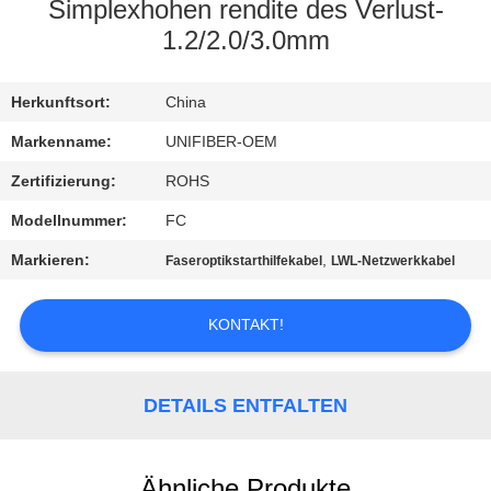
Simplexhohen rendite des Verlust-
TRETEN
1.2/2.0/3.0mm
SIE
Herkunftsort:
China
MIT
UNS
Markenname:
UNIFIBER-OEM
IN
Zertifizierung:
ROHS
VERBINDUNG
Modellnummer:
FC
Markieren:
,
Faseroptikstarthilfekabel
LWL-Netzwerkkabel
NACHRICHTEN
KONTAKT!
FORDERN
SIE
DETAILS ENTFALTEN
EIN
ZITAT
Ähnliche Produkte