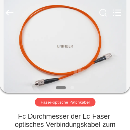
Shenzhen
Unifiber
Technology
Co.,Ltd.
All
Rights
Reserved.
HAUS
PRODUKTE
ÜBER
UNS
FABRIK-
AUSFLUG
Faser-optische Patchkabel
Fc Durchmesser der Lc-Faser-
QUALITÄTSKONTROLLE
optisches Verbindungskabel-zum