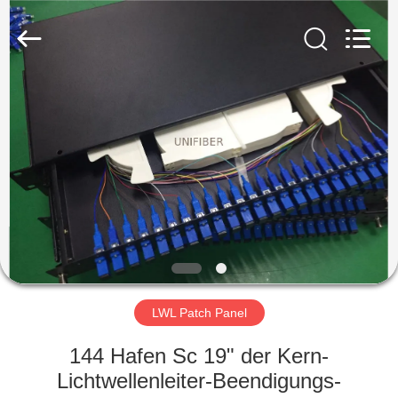
Shenzhen
Unifiber
Technology
Co.,Ltd.
All
Rights
Reserved.
HAUS
PRODUKTE
ÜBER
UNS
FABRIK-
AUSFLUG
LWL Patch Panel
144 Hafen Sc 19" der Kern-
QUALITÄTSKONTROLLE
Lichtwellenleiter-Beendigungs-