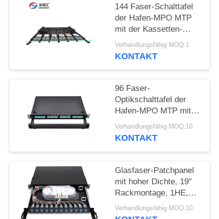
144 Faser-Schalttafel
SITEMAP
der Hafen-MPO MTP
mit der Kassetten-
Kapazität 8F 12F
Verhandlungsfähig MOQ:1
PRIVACY
KONTAKT
POLICY
96 Faser-
Optikschalttafel der
Hafen-MPO MTP mit
Modulen der
Verhandlungsfähig MOQ:10
Kassetten-4x24F
KONTAKT
Glasfaser-Patchpanel
mit hoher Dichte, 19"
Rackmontage, 1HE,
96F LC Quad Adapter
Verhandlungsfähig MOQ:10