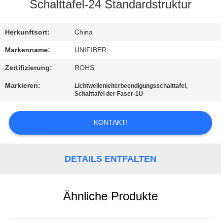
Schalttafel-24 Standardstruktur
TRETEN
SIE
Herkunftsort:
China
MIT
Markenname:
UNIFIBER
UNS
Zertifizierung:
ROHS
IN
Markieren:
,
Lichtwellenleiterbeendigungsschalttafel
Schalttafel der Faser-1U
VERBINDUNG
KONTAKT!
NACHRICHTEN
DETAILS ENTFALTEN
FORDERN
SIE
EIN
Ähnliche Produkte
ZITAT