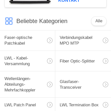
KONTAKT
Beliebte Kategorien
Alle
Faser-optische
Verbindungskabel
Patchkabel
MPO MTP
LWL - Kabel-
Fiber Optic-Splitter
Versammlung
Wellenlängen-
Glasfaser-
Abteilungs-
Transceiver
Mehrfachkoppler
LWL Patch Panel
LWL Termination Box