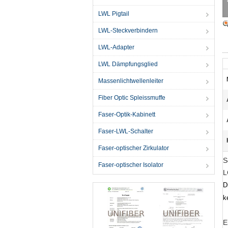
LWL Pigtail
LWL-Steckverbindern
LWL-Adapter
LWL Dämpfungsglied
Massenlichtwellenleiter
Fiber Optic Spleissmuffe
Faser-Optik-Kabinett
Faser-LWL-Schalter
Faser-optischer Zirkulator
S
Faser-optischer Isolator
L
D
k
E