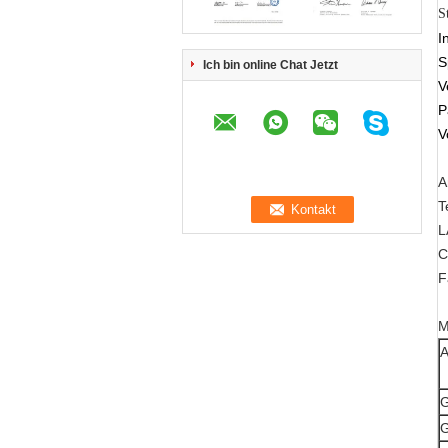
S
I
S
Ich bin online Chat Jetzt
V
P
V
A
T
L
C
F
M
A
G
G