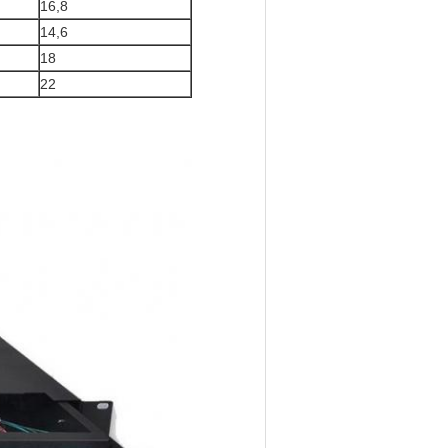
16,8
14,6
18
22