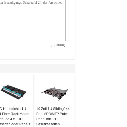
(
0
/ 3000)
D Hochdichte 1U
19 Zoll 1U Sliding144
4 Fiber Rack Mount
Port MPO/MTP Patch
häuse 4 x FHD
Panel mit 8/12
ssetten oder Panels
Faserkassetten