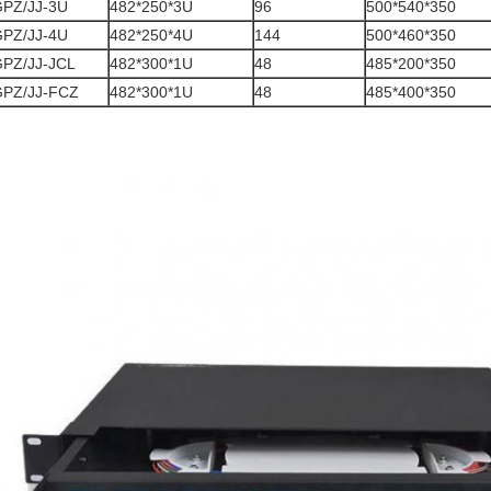
PZ/JJ-3U
482*250*3U
96
500*540*350
PZ/JJ-4U
482*250*4U
144
500*460*350
PZ/JJ-JCL
482*300*1U
48
485*200*350
PZ/JJ-FCZ
482*300*1U
48
485*400*350