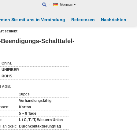
German
reten Sie mit uns in Verbindung
Referenzen
Nachrichten
rt schiebt
-Beendigungs-Schalttafel-
China
UNIFIBER
ROHS
d AGB:
10pcs
Verhandlungsfähig
ionen:
Karton
5 ~ 8 Tage
n:
L / C, T / T, Western Union
Fähigkeit:
Durchkontaktierung/Tag