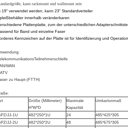
tandardgröße, kann rackmount und wallmount sein
n 19" verwendet werden, kann 23" Standardverteiler
pleißbehälter innerhalb veränderbaren
erschiedene Plattenplatte, zum der unterschiedlichen Adapterschnittste
assend für Band und einzelne Faser
orderes Kennzeichen auf der Platte ist für Identifizierung und Operatio
nwendung:
elekommunikationsTeilnehmerschleife
AN/WAN
ATV
aser zu Haupt-(FTTH)
aße:
rt
Größe (Millimeter)
Maximale
Umkartonmaß
H*W*D
Kapazität
PZ/JJ-1U
482*250*1U
24
485*425*305
PZ/JJ-2U
482*250*2U
48
485*675*305