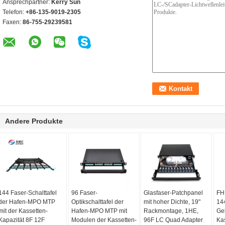
Ansprechpartner:
Kerry Sun
Telefon:
+86-135-9019-2305
Faxen:
86-755-29239581
Andere Produkte
144 Faser-Schalttafel
96 Faser-
Glasfaser-Patchpanel
FH
der Hafen-MPO MTP
Optikschalttafel der
mit hoher Dichte, 19"
14
mit der Kassetten-
Hafen-MPO MTP mit
Rackmontage, 1HE,
Ge
Kapazität 8F 12F
Modulen der Kassetten-
96F LC Quad Adapter
Ka