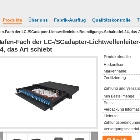
Produkte
Über uns
Fabrik-Ausflug
Qualitätskontrolle
T
en-Fach der LC-/SCadapter-Lichtwellenleiter-Beendigungs-Schalttafel-24, das A
afen-Fach der LC-/SCadapter-Lichtwellenleiter
4, das Art schiebt
Produktdetails:
Herkunftsort:
Markenname:
Zertifizierung:
Zahlung und Versan
Min Bestellmenge:
Preis:
Verpackung Informat
Lieferzeit:
Zahlungsbedingunge
Versorgungsmaterial-
Kontakt