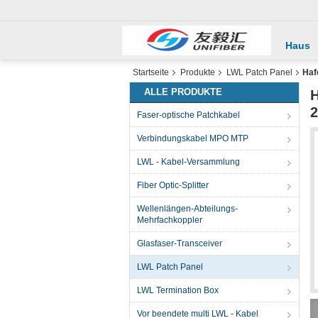
Haus
Startseite
Produkte
LWL Patch Panel
Haf
ALLE PRODUKTE
H
2
Faser-optische Patchkabel
Verbindungskabel MPO MTP
LWL - Kabel-Versammlung
Fiber Optic-Splitter
Wellenlängen-Abteilungs-
Mehrfachkoppler
Glasfaser-Transceiver
LWL Patch Panel
LWL Termination Box
Vor beendete multi LWL - Kabel