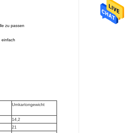
lle zu passen
n einfach
Umkartongewicht
14,2
21