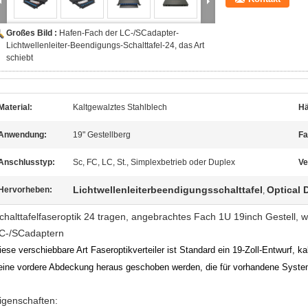
Großes Bild :
Hafen-Fach der LC-/SCadapter-
Lichtwellenleiter-Beendigungs-Schalttafel-24, das Art
schiebt
Material:
Kaltgewalztes Stahlblech
Hä
Anwendung:
19" Gestellberg
Fa
Anschlusstyp:
Sc, FC, LC, St., Simplexbetrieb oder Duplex
Ve
Lichtwellenleiterbeendigungsschalttafel
Optical 
Hervorheben:
,
chalttafelfaseroptik 24 tragen, angebrachtes Fach 1U 19inch Gestell, we
C-/SCadaptern
iese verschiebbare Art Faseroptikverteiler ist Standard ein 19-Zoll-Entwurf, k
eine vordere Abdeckung heraus geschoben werden, die für vorhandene Syste
igenschaften: