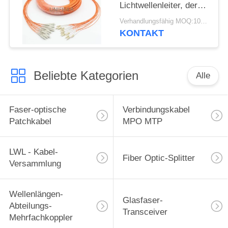
Lichtwellenleiter, der
mit 2.0mm in mehreren
Verhandlungsfähig MOQ:10pcs
Betriebsarten ist,
KONTAKT
lockern heraus Zöpfe
auf
Beliebte Kategorien
Alle
Faser-optische
Verbindungskabel
Patchkabel
MPO MTP
LWL - Kabel-
Fiber Optic-Splitter
Versammlung
Wellenlängen-
Glasfaser-
Abteilungs-
Transceiver
Mehrfachkoppler