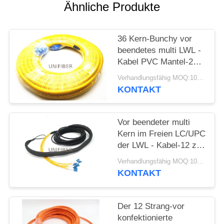
Ähnliche Produkte
SITEMAP
36 Kern-Bunchy vor
PRIVACY
beendetes multi LWL -
Kabel PVC Mantel-20M
POLICY
mit
Verhandlungsfähig MOQ:10pcs
SC-/UPCverbindungsstück
KONTAKT
Vor beendeter multi
Kern im Freien LC/UPC
der LWL - Kabel-12 zu
LC/UPC mit ziehenden
Verhandlungsfähig MOQ:10pcs
Augen
KONTAKT
Der 12 Strang-vor
konfektionierte