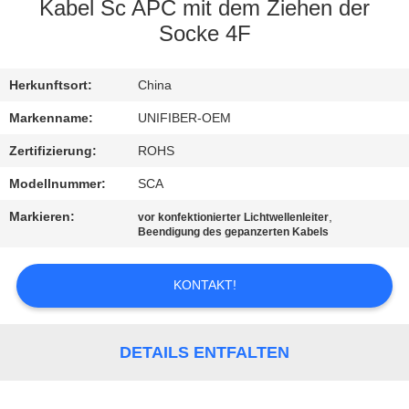
Kabel Sc APC mit dem Ziehen der
TRETEN
Socke 4F
SIE
Herkunftsort:
China
MIT
UNS
Markenname:
UNIFIBER-OEM
IN
Zertifizierung:
ROHS
VERBINDUNG
Modellnummer:
SCA
Markieren:
,
vor konfektionierter Lichtwellenleiter
Beendigung des gepanzerten Kabels
NACHRICHTEN
KONTAKT!
FORDERN
SIE
DETAILS ENTFALTEN
EIN
ZITAT