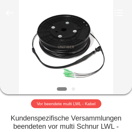
Shenzhen
Unifiber
Technology
Co.,Ltd.
All
Rights
Reserved.
HAUS
PRODUKTE
ÜBER
UNS
FABRIK-
AUSFLUG
Vor beendete multi LWL - Kabel
Kundenspezifische Versammlungen
QUALITÄTSKONTROLLE
beendeten vor multi Schnur LWL -