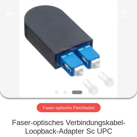
Shenzhen
Unifiber
Technology
Co.,Ltd.
All
Rights
Reserved.
HAUS
PRODUKTE
ÜBER
UNS
FABRIK-
AUSFLUG
Faser-optische Patchkabel
Faser-optisches Verbindungskabel-
QUALITÄTSKONTROLLE
Loopback-Adapter Sc UPC