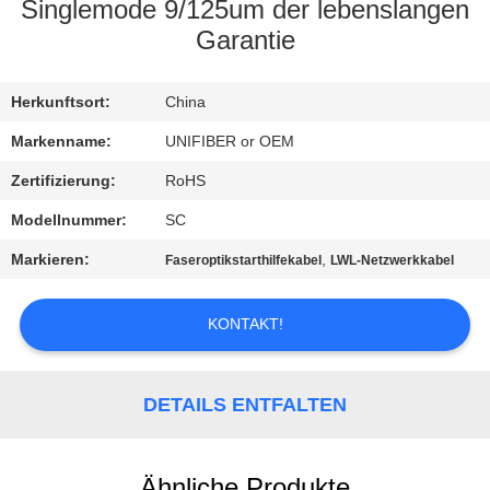
Singlemode 9/125um der lebenslangen
TRETEN
Garantie
SIE
Herkunftsort:
China
MIT
UNS
Markenname:
UNIFIBER or OEM
IN
Zertifizierung:
RoHS
VERBINDUNG
Modellnummer:
SC
Markieren:
,
Faseroptikstarthilfekabel
LWL-Netzwerkkabel
NACHRICHTEN
KONTAKT!
FORDERN
SIE
DETAILS ENTFALTEN
EIN
ZITAT
Ähnliche Produkte