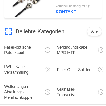
ODC-2 ODC-4
Verhandlungsfähig MOQ:10pcs
KONTAKT
Beliebte Kategorien
Alle
Faser-optische
Verbindungskabel
Patchkabel
MPO MTP
LWL - Kabel-
Fiber Optic-Splitter
Versammlung
Wellenlängen-
Glasfaser-
Abteilungs-
Transceiver
Mehrfachkoppler