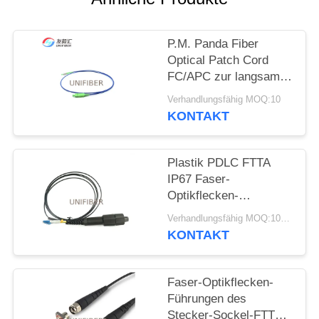
SITEMAP
P.M. Panda Fiber
Optical Patch Cord
PRIVACY
FC/APC zur langsamen
Achsen-Funktion
POLICY
Verhandlungsfähig MOQ:10
SC/APC
KONTAKT
Plastik PDLC FTTA
IP67 Faser-
Optikflecken-
Duplexkabel LC zum
Verhandlungsfähig MOQ:10pcs
im Freien
KONTAKT
Faser-Optikflecken-
Führungen des
Stecker-Sockel-FTTA