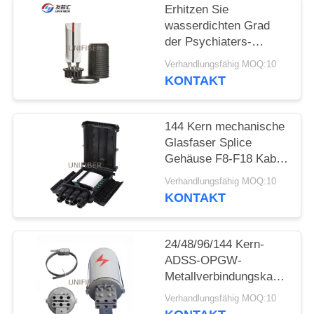
Erhitzen Sie
SITEMAP
wasserdichten Grad
der Psychiaters-
Hauben-Faser-
Verhandlungsfähig MOQ:10
PRIVACY
Optikspleiß-
KONTAKT
Schließungs-IP68
POLICY
144 Kern mechanische
Glasfaser Splice
Gehäuse F8-F18 Kabel
Durchmesser
Verhandlungsfähig MOQ:10
KONTAKT
24/48/96/144 Kern-
ADSS-OPGW-
Metallverbindungskasse
Aluminium-
Verhandlungsfähig MOQ:10
Edelstahlverbindungsschlie