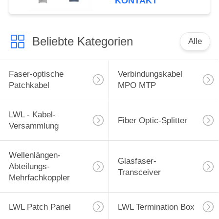
KONTAKT
Splice-Box
Beliebte Kategorien
Alle
Faser-optische
Verbindungskabel
Patchkabel
MPO MTP
LWL - Kabel-
Fiber Optic-Splitter
Versammlung
Wellenlängen-
Glasfaser-
Abteilungs-
Transceiver
Mehrfachkoppler
LWL Patch Panel
LWL Termination Box