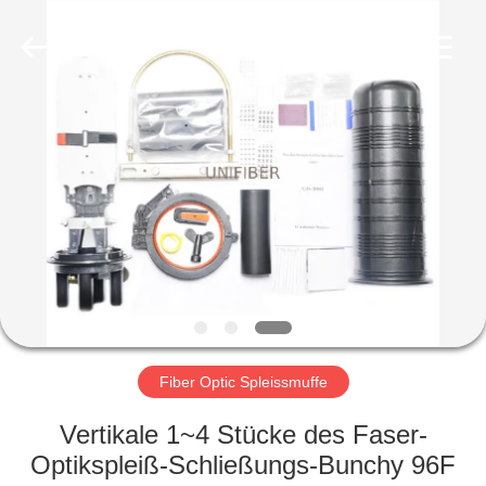
Shenzhen
Unifiber
Technology
Co.,Ltd.
All
Rights
Reserved.
HAUS
PRODUKTE
ÜBER
UNS
FABRIK-
AUSFLUG
Fiber Optic Spleissmuffe
Vertikale 1~4 Stücke des Faser-
QUALITÄTSKONTROLLE
Optikspleiß-Schließungs-Bunchy 96F