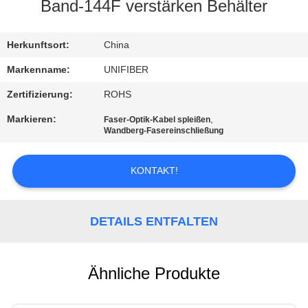
Band-144F verstärken Behälter
TRETEN
SIE
Herkunftsort:
China
MIT
Markenname:
UNIFIBER
UNS
Zertifizierung:
ROHS
IN
Markieren:
,
Faser-Optik-Kabel spleißen
Wandberg-Fasereinschließung
VERBINDUNG
KONTAKT!
NACHRICHTEN
DETAILS ENTFALTEN
FORDERN
SIE
EIN
Ähnliche Produkte
ZITAT