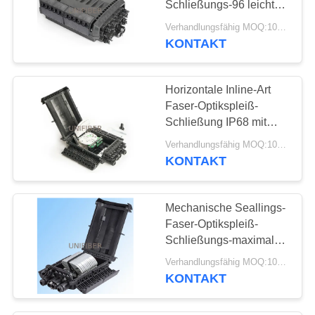
Schließungs-96 leicht
geschlagen über
Verhandlungsfähig MOQ:10pcs
Entwurf mit 24
KONTAKT
Kabelausgang
Horizontale Inline-Art
Faser-Optikspleiß-
Schließung IP68 mit
verstärkendem Behälter
Verhandlungsfähig MOQ:10pcs
der Faser-4x24
KONTAKT
Mechanische Seallings-
Faser-Optikspleiß-
Schließungs-maximale
Kapazität 144F installiert
Verhandlungsfähig MOQ:10pcs
mit 12 verstärkenden
KONTAKT
Behältern