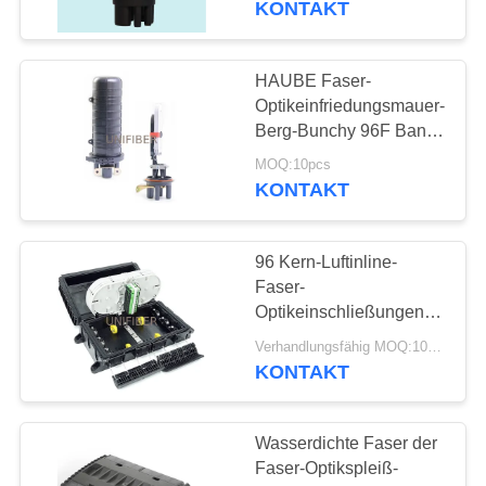
KONTAKT
HAUBE Faser-
Optikeinfriedungsmauer-
Berg-Bunchy 96F Band
144F einfach
MOQ:10pcs
zusammenzubauen
KONTAKT
96 Kern-Luftinline-
Faser-
Optikeinschließungen
Flangeless im Freien
Verhandlungsfähig MOQ:10pcs
KONTAKT
Wasserdichte Faser der
Faser-Optikspleiß-