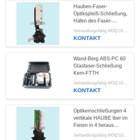
Hauben-Faser-
Optikspleiß-Schließung,
Häfen des Faser-
Optikeinfriedungsmauer-
Verhandlungsfähig MOQ:10pcs
Berg-4
KONTAKT
Wand-Berg ABS-PC 60
Glasfaser-Schließung
Kern-FTTH
Verhandlungsfähig MOQ:10pcs
KONTAKT
Optikeinschließungen 4
vertikale HAUBE Iber im
Freien in 4 heraus
Antenne/in Pole-/Wand-
Verhandlungsfähig MOQ:10pcs
Berg