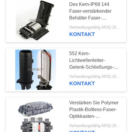
Des Kern-IP68 144
Faser-verstärkender
Behälter Faser-
Optikverbindungs-des
Verhandlungsfähig MOQ:10pcs
Kasten-12*12 mit
KONTAKT
Mikroart Teiler
552 Kern-
Lichtwellenleiter-
Gelenk-Schließungs-
Wand-Pole-
Verhandlungsfähig MOQ:10pcs
Lufteinsteigeloch
KONTAKT
installiert
Verstärken Sie Polymer
Plastik-Boltless-Faser-
Optikkasten-
mechanische Dichtung
Verhandlungsfähig MOQ:10pcs
mit Gummischutz