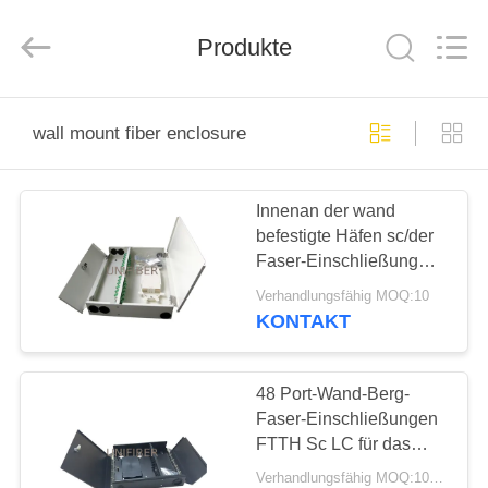
Shenzhen
Unifiber
Technology
Produkte
Co.,Ltd.
All
Rights
Reserved.
HAUS
wall mount fiber enclosure
PRODUKTE
Innenan der wand
befestigte Häfen sc/der
ÜBER
Faser-Einschließung
UNS
12/24/36/48 APC
Verhandlungsfähig MOQ:10
KONTAKT
FABRIK-
AUSFLUG
48 Port-Wand-Berg-
Faser-Einschließungen
FTTH Sc LC für das
QUALITÄTSKONTROLLE
Verstärken
Verhandlungsfähig MOQ:10pcs