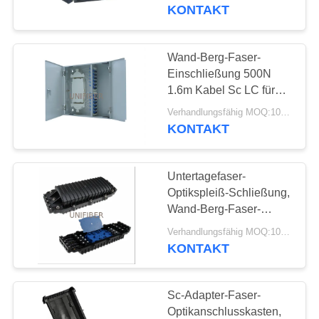
KONTAKT
TRETEN
SIE
Wand-Berg-Faser-
MIT
Einschließung 500N
1.6m Kabel Sc LC für
UNS
das ausbessernde
Verhandlungsfähig MOQ:10pcs
IN
Verstärken
KONTAKT
VERBINDUNG
Untertagefaser-
NACHRICHTEN
Optikspleiß-Schließung,
Wand-Berg-Faser-
Einschließung 4 in 4
FORDERN
Verhandlungsfähig MOQ:10pcs
heraus
KONTAKT
SIE
EIN
Sc-Adapter-Faser-
ZITAT
Optikanschlusskasten,