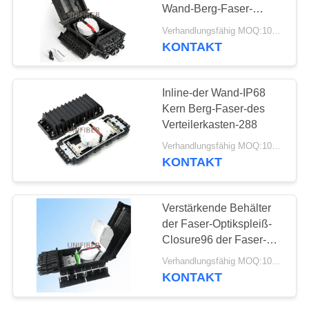
Wand-Berg-Faser-
SITEMAP
Verteilerkasten vorbei
Verhandlungsfähig MOQ:10pcs
leicht geschlagen ohne
KONTAKT
Schraube
PRIVACY
POLICY
Inline-der Wand-IP68
Kern Berg-Faser-des
Verteilerkasten-288
Verhandlungsfähig MOQ:10pcs
KONTAKT
Verstärkende Behälter
der Faser-Optikspleiß-
Closure96 der Faser-
4x24 im Freien
Verhandlungsfähig MOQ:10pcs
ummauern
KONTAKT
Montage/Antenne