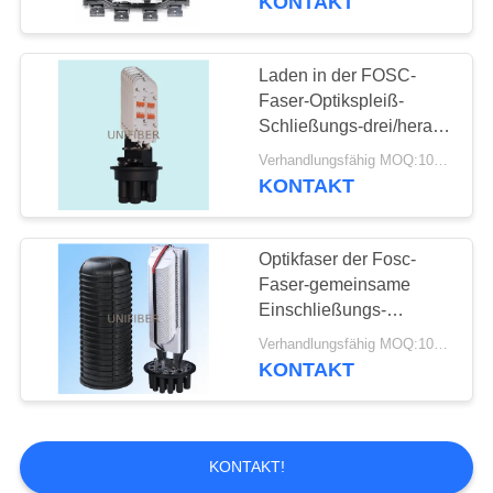
KONTAKT
Laden in der FOSC-
Faser-Optikspleiß-
Schließungs-drei/heraus
5 Häfen mit PLC-Teiler
Verhandlungsfähig MOQ:10pcs
KONTAKT
Optikfaser der Fosc-
Faser-gemeinsame
Einschließungs-
144/360/720
Verhandlungsfähig MOQ:10pcs
mechanisch/Hitze-
KONTAKT
Psychiaters-Dichtung
KONTAKT!