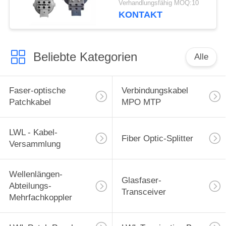
Verhandlungsfähig MOQ:10
Edelstahlverbindungsschlie
KONTAKT
Splice-Box
Beliebte Kategorien
Alle
Faser-optische
Verbindungskabel
Patchkabel
MPO MTP
LWL - Kabel-
Fiber Optic-Splitter
Versammlung
Wellenlängen-
Glasfaser-
Abteilungs-
Transceiver
Mehrfachkoppler