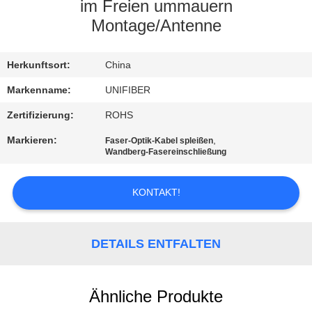
im Freien ummauern
TRETEN
Montage/Antenne
SIE
Herkunftsort:
China
MIT
UNS
Markenname:
UNIFIBER
IN
Zertifizierung:
ROHS
VERBINDUNG
Markieren:
,
Faser-Optik-Kabel spleißen
Wandberg-Fasereinschließung
NACHRICHTEN
KONTAKT!
FORDERN
DETAILS ENTFALTEN
SIE
EIN
ZITAT
Ähnliche Produkte