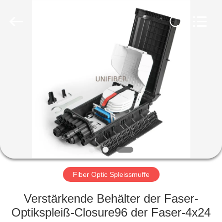
Shenzhen
Unifiber
Technology
Co.,Ltd.
All
Rights
Reserved.
HAUS
PRODUKTE
ÜBER
UNS
FABRIK-
AUSFLUG
Fiber Optic Spleissmuffe
Verstärkende Behälter der Faser-
QUALITÄTSKONTROLLE
Optikspleiß-Closure96 der Faser-4x24