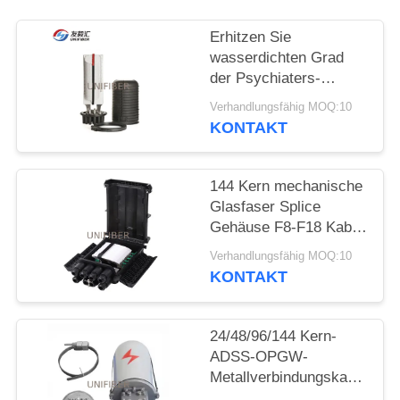
SITEMAP
Erhitzen Sie
wasserdichten Grad
der Psychiaters-
PRIVACY
Hauben-Faser-
Verhandlungsfähig MOQ:10
POLICY
Optikspleiß-
KONTAKT
Schließungs-IP68
144 Kern mechanische
Glasfaser Splice
Gehäuse F8-F18 Kabel
Durchmesser
Verhandlungsfähig MOQ:10
KONTAKT
24/48/96/144 Kern-
ADSS-OPGW-
Metallverbindungskasse
Aluminium-