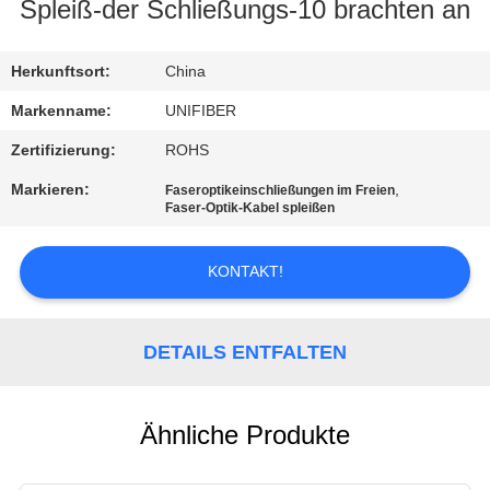
Spleiß-der Schließungs-10 brachten an
TRETEN
SIE
Herkunftsort:
China
MIT
Markenname:
UNIFIBER
UNS
Zertifizierung:
ROHS
IN
Markieren:
,
Faseroptikeinschließungen im Freien
Faser-Optik-Kabel spleißen
VERBINDUNG
KONTAKT!
NACHRICHTEN
DETAILS ENTFALTEN
FORDERN
SIE
EIN
Ähnliche Produkte
ZITAT