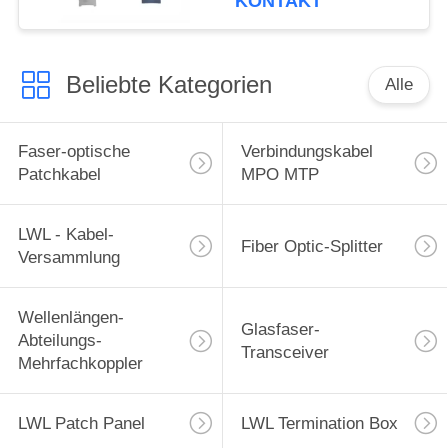
KONTAKT
Splice-Box
Beliebte Kategorien
Alle
Faser-optische
Verbindungskabel
Patchkabel
MPO MTP
LWL - Kabel-
Fiber Optic-Splitter
Versammlung
Wellenlängen-
Glasfaser-
Abteilungs-
Transceiver
Mehrfachkoppler
LWL Patch Panel
LWL Termination Box