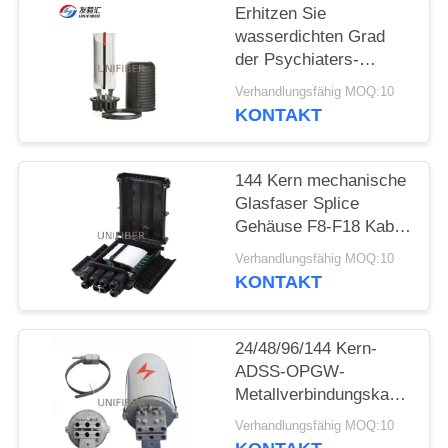
Erhitzen Sie
SITEMAP
wasserdichten Grad
der Psychiaters-
Hauben-Faser-
Verhandlungsfähig MOQ:10
PRIVACY
Optikspleiß-
KONTAKT
Schließungs-IP68
POLICY
144 Kern mechanische
Glasfaser Splice
Gehäuse F8-F18 Kabel
Durchmesser
Verhandlungsfähig MOQ:10
KONTAKT
24/48/96/144 Kern-
ADSS-OPGW-
Metallverbindungskasse
Aluminium-
Verhandlungsfähig MOQ:10
Edelstahlverbindungsschlie