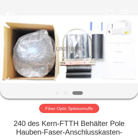
Shenzhen
Unifiber
Technology
Co.,Ltd.
All
Rights
Reserved.
HAUS
PRODUKTE
ÜBER
UNS
FABRIK-
AUSFLUG
Fiber Optic Spleissmuffe
240 des Kern-FTTH Behälter Pole
QUALITÄTSKONTROLLE
Hauben-Faser-Anschlusskasten-