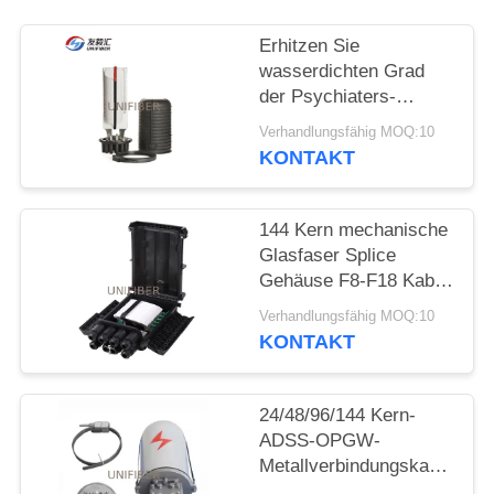
SITEMAP
Erhitzen Sie
wasserdichten Grad
der Psychiaters-
PRIVACY
Hauben-Faser-
Verhandlungsfähig MOQ:10
POLICY
Optikspleiß-
KONTAKT
Schließungs-IP68
144 Kern mechanische
Glasfaser Splice
Gehäuse F8-F18 Kabel
Durchmesser
Verhandlungsfähig MOQ:10
KONTAKT
24/48/96/144 Kern-
ADSS-OPGW-
Metallverbindungskasse
Aluminium-