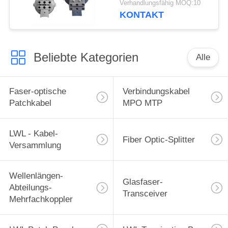
Verhandlungsfähig MOQ:10
Edelstahlverbindungsschlie
KONTAKT
Splice-Box
Beliebte Kategorien
Alle
Faser-optische
Verbindungskabel
Patchkabel
MPO MTP
LWL - Kabel-
Fiber Optic-Splitter
Versammlung
Wellenlängen-
Glasfaser-
Abteilungs-
Transceiver
Mehrfachkoppler