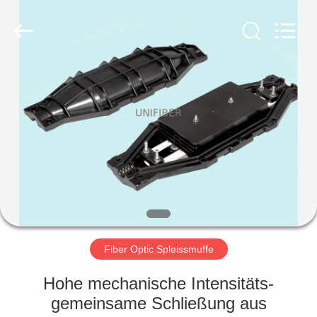
Shenzhen
Unifiber
Technology
Co.,Ltd.
All
Rights
Reserved.
HAUS
PRODUKTE
ÜBER
UNS
FABRIK-
AUSFLUG
Fiber Optic Spleissmuffe
Hohe mechanische Intensitäts-
QUALITÄTSKONTROLLE
gemeinsame Schließung aus