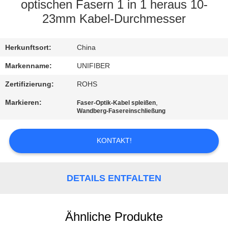
optischen Fasern 1 in 1 heraus 10-
TRETEN
23mm Kabel-Durchmesser
SIE
Herkunftsort:
China
MIT
UNS
Markenname:
UNIFIBER
IN
Zertifizierung:
ROHS
VERBINDUNG
Markieren:
,
Faser-Optik-Kabel spleißen
Wandberg-Fasereinschließung
NACHRICHTEN
KONTAKT!
FORDERN
DETAILS ENTFALTEN
SIE
EIN
ZITAT
Ähnliche Produkte